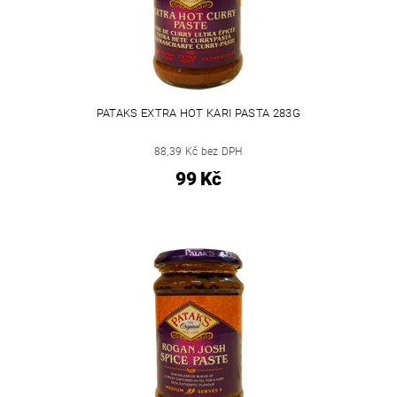
PATAKS EXTRA HOT KARI PASTA 283G
88,39 Kč bez DPH
99 Kč