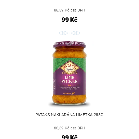
88,39 Kč bez DPH
99 Kč
PATAKS NAKLÁDÁNA LIMETKA 283G
88,39 Kč bez DPH
99 Kč