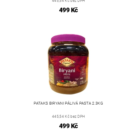
445,54 Kč bez DPH
499 Kč
PATAKS BIRYANI PÁLIVÁ PASTA 2.3KG
445,54 Kč bez DPH
499 Kč