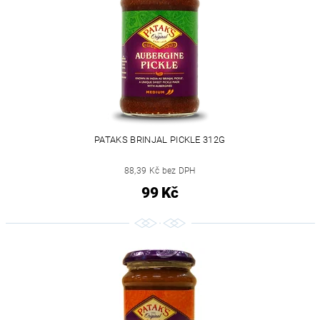
PATAKS BRINJAL PICKLE 312G
88,39 Kč bez DPH
99 Kč