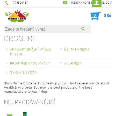
774324187
INDICKYKORENI@GMAIL.COM
0
0 Kč
DROGERIE
ANTIBAKTERIÁLNÍ MÝDLA
ÚSTNÍ HYGIENA
DETTOL
PROSTŘEDKY DO MYČKY
AJURVÉDA
SVÍČKY & SVÍCNY
Shop Online Drogerie.
In our eshop you will find several brands about
Health & Ayurveda.
Buy now the best products of the best
manufacturers to your liking.
NEJPRODÁVANĚJŠÍ