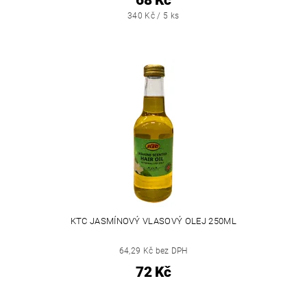
68 Kč
340 Kč / 5 ks
KTC JASMÍNOVÝ VLASOVÝ OLEJ 250ML
64,29 Kč bez DPH
72 Kč