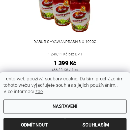
DABUR CHYAWANPRASH 3 X 1000G
1 249,11 Kč bez DPH
1 399 Kč
466,33 Kč / 1 ks
Tento web používá soubory cookie. Dalším procházením
tohoto webu vyjadřujete souhlas s jejich používáním..
|
|
|
Obchodní podmínky
Podmínky ochrany osobních
Vrácení zboží
Více informací
zde
.
|
|
Reklamační podmínky
Doprava a poštovné
Kontakty
NASTAVENÍ
Upravit nastavení cookies
2026 © Indicky Koreni, všechna práva vyhrazena
Vytvořil Shoptet
ODMÍTNOUT
SOUHLASÍM