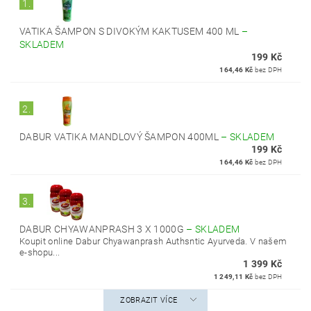
1.
VATIKA ŠAMPON S DIVOKÝM KAKTUSEM 400 ML
–
SKLADEM
199 Kč
164,46 Kč
bez DPH
2.
DABUR VATIKA MANDLOVÝ ŠAMPON 400ML
–
SKLADEM
199 Kč
164,46 Kč
bez DPH
3.
DABUR CHYAWANPRASH 3 X 1000G
–
SKLADEM
Koupit online Dabur Chyawanprash Authsntic Ayurveda. V našem
e-shopu...
1 399 Kč
1 249,11 Kč
bez DPH
ZOBRAZIT VÍCE