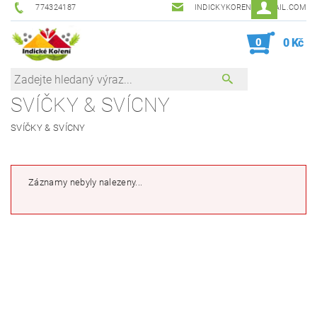
774324187
INDICKYKORENI@GMAIL.COM
0
0 Kč
SVÍČKY & SVÍCNY
SVÍČKY & SVÍCNY
Záznamy nebyly nalezeny...