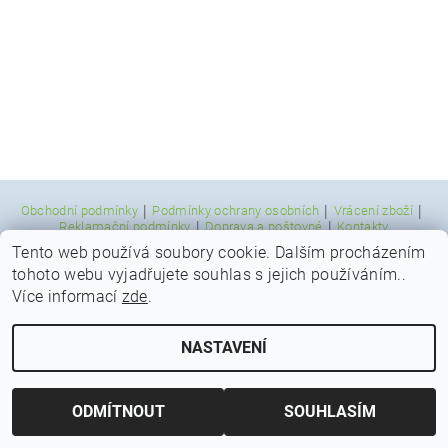
|
|
|
Obchodní podmínky
Podmínky ochrany osobních
Vrácení zboží
|
|
Reklamační podmínky
Doprava a poštovné
Kontakty
Tento web používá soubory cookie. Dalším procházením
tohoto webu vyjadřujete souhlas s jejich používáním..
Upravit nastavení cookies
Více informací
2026 © Indicky Koreni, všechna práva vyhrazena
zde
.
Vytvořil Shoptet
NASTAVENÍ
ODMÍTNOUT
SOUHLASÍM