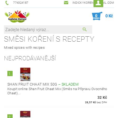
774324187
INDICKYKORENI@GMAIL.COM
0
0 Kč
SMĚSI KOŘENÍ S RECEPTY
Mixed spices with recipes
NEJPRODÁVANĚJŠÍ
1.
SHAN FRUIT CHAAT MIX 50G
–
SKLADEM
Koupit online Shan Fruit Chaat Mix (Směs na Přípravu Ovocného
Chaat)...
32 Kč
28,57 Kč
bez DPH
2.