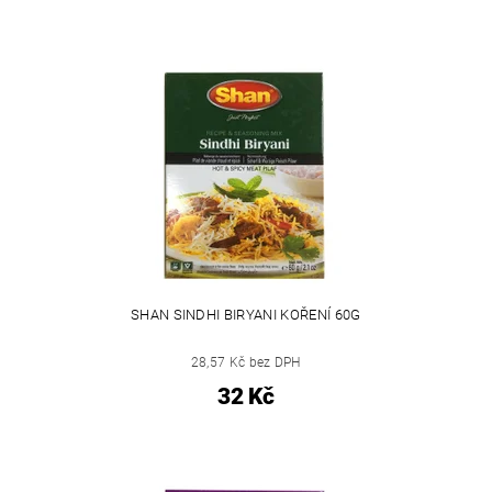
SHAN SINDHI BIRYANI KOŘENÍ 60G
28,57 Kč bez DPH
32 Kč