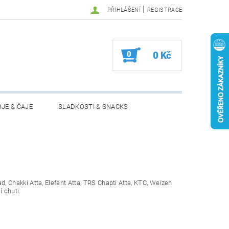
|
PŘIHLÁŠENÍ
REGISTRACE
0
0 Kč
JE & ČAJE
SLADKOSTI & SNACKS
MOŽNOSTI VRÁCENÍ ZBOŽÍ
 Chakki Atta, Elefant Atta, TRS Chapti Atta, KTC, Weizen
 chuti.