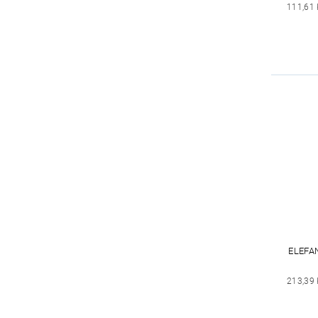
111,61
ELEFA
213,39