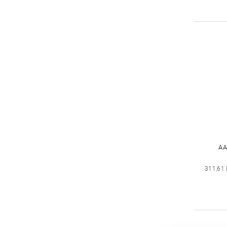
AA
311,61