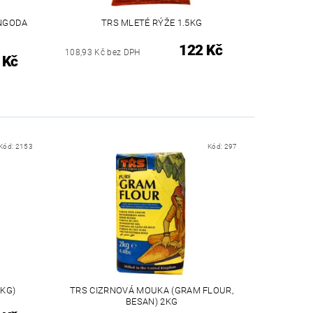
NGODA
TRS MLETÉ RÝŽE 1.5KG
122 Kč
108,93 Kč bez DPH
 Kč
Kód:
2153
Kód:
297
KG)
TRS CIZRNOVÁ MOUKA (GRAM FLOUR,
BESAN) 2KG