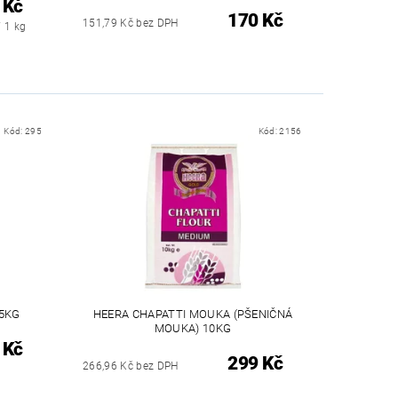
 Kč
170 Kč
151,79 Kč bez DPH
/ 1 kg
Kód:
295
Kód:
2156
 5KG
HEERA CHAPATTI MOUKA (PŠENIČNÁ
MOUKA) 10KG
 Kč
299 Kč
266,96 Kč bez DPH