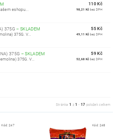
110 Kč
EM
našem eshopu...
98,21 Kč
bez DPH
55 Kč
A) 375G
–
SKLADEM
olina) 375G. V...
49,11 Kč
bez DPH
59 Kč
INA) 375G
–
SKLADEM
molina) 375G. V...
52,68 Kč
bez DPH
1
1
17
Stránka
z
-
položek celkem
Kód:
247
Kód:
248