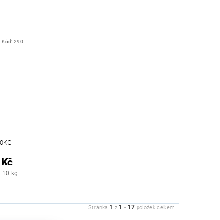
Kód:
290
10KG
 Kč
/ 10 kg
1
1
17
Stránka
z
-
položek celkem