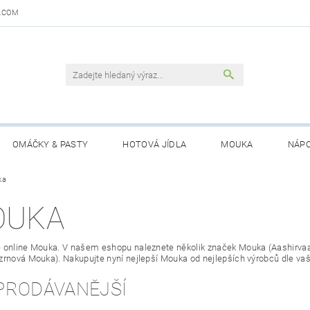
.COM
OMÁČKY & PASTY
HOTOVÁ JÍDLA
MOUKA
NÁPO
DAJŮ
ka
OBCHODNÍ PODMÍNKY
KONTAKTY
GARANCE 
OUKA
 online Mouka. V našem eshopu naleznete několik značek Mouka (Aashirvaad,
zrnová Mouka). Nakupujte nyní nejlepší Mouka od nejlepších výrobců dle vaší
PRODÁVANĚJŠÍ