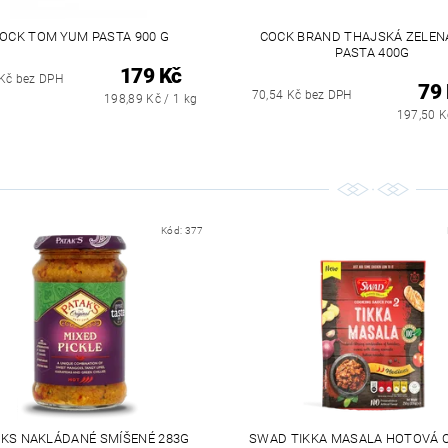
OCK TOM YUM PASTA 900 G
COCK BRAND THAJSKÁ ZELENÁ
PASTA 400G
179 Kč
Kč bez DPH
79
70,54 Kč bez DPH
198,89 Kč / 1 kg
197,50 K
Kód:
377
AKS NAKLÁDANÉ SMÍŠENÉ 283G
SWAD TIKKA MASALA HOTOVÁ