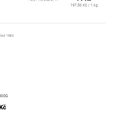
197,50 Kč / 1 kg
Kód:
1982
300G
Kč