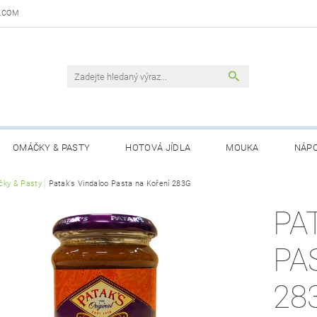
.COM
OMÁČKY & PASTY
HOTOVÁ JÍDLA
MOUKA
NÁPO
DAJŮ
ky & Pasty
Patak's Vindaloo Pasta na Koření 283G
OBCHODNÍ PODMÍNKY
KONTAKTY
GARANCE 
PA
PA
28