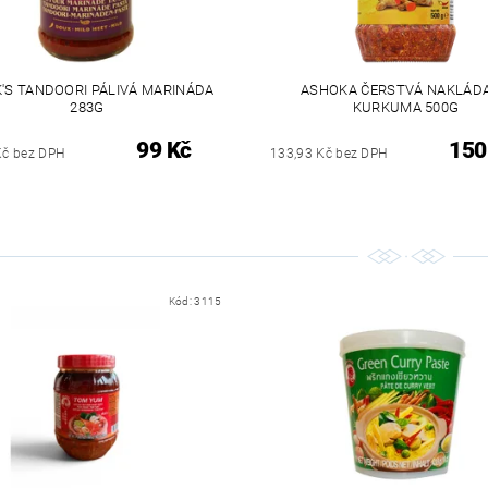
'S TANDOORI PÁLIVÁ MARINÁDA
ASHOKA ČERSTVÁ NAKLÁD
283G
KURKUMA 500G
99 Kč
150
Kč bez DPH
133,93 Kč bez DPH
Kód:
3115