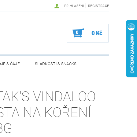
|
PŘIHLÁŠENÍ
REGISTRACE
0
0 Kč
JE & ČAJE
SLADKOSTI & SNACKS
MOŽNOSTI VRÁCENÍ ZBOŽÍ
TAK'S VINDALOO
STA NA KOŘENÍ
3G