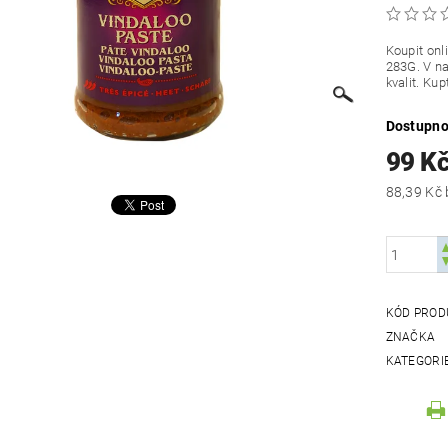
Koupit onl
283G. V n
kvalit. Ku
Dostupno
99 K
KÓD PROD
ZNAČKA
KATEGORI