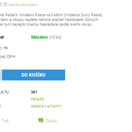
Neohodnoceno
ine Patak's Vindaloo Pasta na Koření (Vindaloo Curry Paste)
ašem e-shopu najdete několik značek Nakládané různých
pte nyní nejlepší značku Nakládané podle svého vkusu.
st
Skladem
(>5 ks)
č
/ ks
88,39 Kč bez DPH
UKTU
387
PATAKS
E
OMÁČKY & PASTY
Tisk
Dotaz