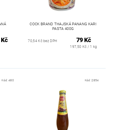
ANÁ
COCK BRAND THAJSKÁ PANANG KARI
PASTA 400G
 Kč
79 Kč
70,54 Kč bez DPH
197,50 Kč / 1 kg
Kód:
480
Kód:
2854