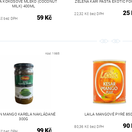
A KOKOSOVÉ MLÉKO (COCONUT
ZELENÁ KARI PASTA EXOTIC FO
MILK) 400ML
25 
22,32 Kč bez DPH
59 Kč
Kč bez DPH
Kód:
1985
N MANGO KARELA NAKLÁDANÉ
LAILA MANGOVÉ PYRÉ 85
300G
90 
80,36 Kč bez DPH
99 Kč
Kč bez DPH