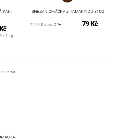
 KARI
SHEZAN OMÁČKA Z TAMARINDU 310G
79 Kč
70,54 Kč bez DPH
 Kč
č / 1 kg
Kód:
2768
 OMÁČKA