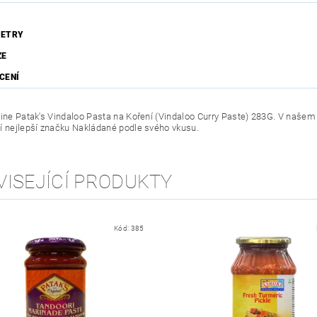
ETRY
ZE
CENÍ
line Patak's Vindaloo Pasta na Koření (Vindaloo Curry Paste) 283G. V našem
í nejlepší značku Nakládané podle svého vkusu.
VISEJÍCÍ PRODUKTY
Kód:
385