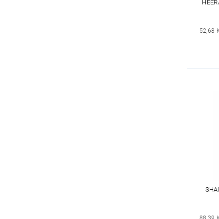
HEER
52,68 
SHA
88,39 