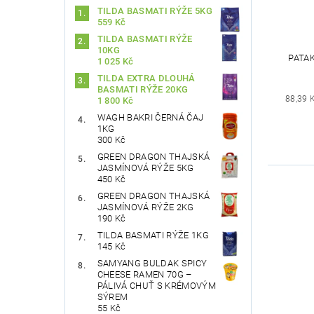
TILDA BASMATI RÝŽE 5KG
559 Kč
TILDA BASMATI RÝŽE
10KG
PATAK
1 025 Kč
TILDA EXTRA DLOUHÁ
BASMATI RÝŽE 20KG
88,39 
1 800 Kč
WAGH BAKRI ČERNÁ ČAJ
1KG
300 Kč
GREEN DRAGON THAJSKÁ
JASMÍNOVÁ RÝŽE 5KG
450 Kč
GREEN DRAGON THAJSKÁ
JASMÍNOVÁ RÝŽE 2KG
190 Kč
TILDA BASMATI RÝŽE 1KG
145 Kč
SAMYANG BULDAK SPICY
CHEESE RAMEN 70G –
PÁLIVÁ CHUŤ S KRÉMOVÝM
SÝREM
55 Kč