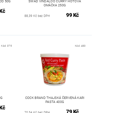
OD 50G
SWAD VINDALOO CURRY HOTOVÁ
OMÁČKA 250G
Kč
99 Kč
88,39 Kč bez DPH
Kód:
375
Kód:
483
0G
COCK BRAND THAJSKÁ ČERVENÁ KARI
PASTA 400G
Kč
79 Kč
70,54 Kč bez DPH