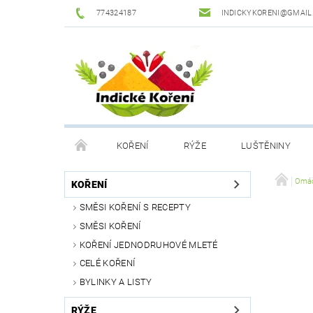
774324187
INDICKYKORENI@GMAIL
KOŘENÍ
RÝŽE
LUŠTĚNINY
DROGERIE
PODMÍNKY OCHRANY OSOBNÍCH Ú
Omáč
KOŘENÍ
SMĚSI KOŘENÍ S RECEPTY
SMĚSI KOŘENÍ
KOŘENÍ JEDNODRUHOVÉ MLETÉ
CELÉ KOŘENÍ
BYLINKY A LISTY
RÝŽE