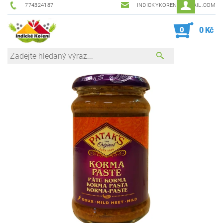
774324187
INDICKYKORENI@GMAIL.COM
0
0 Kč