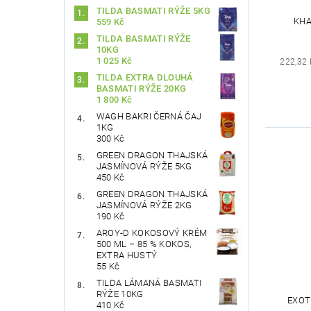
TILDA BASMATI RÝŽE 5KG
KHA
559 Kč
TILDA BASMATI RÝŽE
10KG
1 025 Kč
222,32 
TILDA EXTRA DLOUHÁ
BASMATI RÝŽE 20KG
1 800 Kč
WAGH BAKRI ČERNÁ ČAJ
1KG
300 Kč
GREEN DRAGON THAJSKÁ
JASMÍNOVÁ RÝŽE 5KG
450 Kč
GREEN DRAGON THAJSKÁ
JASMÍNOVÁ RÝŽE 2KG
190 Kč
AROY-D KOKOSOVÝ KRÉM
500 ML – 85 % KOKOS,
EXTRA HUSTÝ
55 Kč
TILDA LÁMANÁ BASMATI
RÝŽE 10KG
EXOT
410 Kč