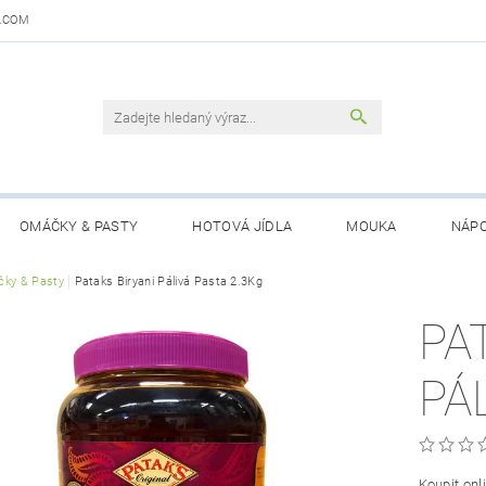
.COM
OMÁČKY & PASTY
HOTOVÁ JÍDLA
MOUKA
NÁPO
DAJŮ
ky & Pasty
Pataks Biryani Pálivá Pasta 2.3Kg
OBCHODNÍ PODMÍNKY
KONTAKTY
GARANCE 
PA
PÁ
Koupit onl