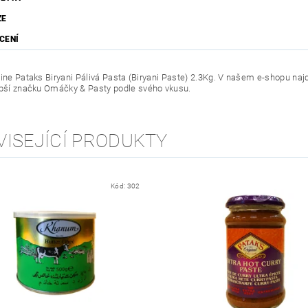
ZE
CENÍ
line Pataks Biryani Pálivá Pasta (Biryani Paste) 2.3Kg. V našem e-shopu na
epší značku
Omáčky & Pasty
podle svého vkusu.
VISEJÍCÍ PRODUKTY
Kód:
302