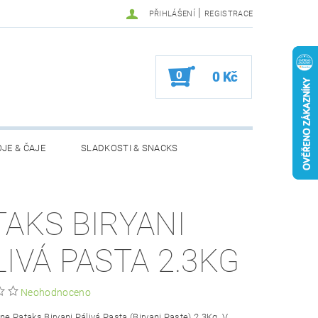
|
PŘIHLÁŠENÍ
REGISTRACE
0
0 Kč
JE & ČAJE
SLADKOSTI & SNACKS
MOŽNOSTI VRÁCENÍ ZBOŽÍ
TAKS BIRYANI
LIVÁ PASTA 2.3KG
Neohodnoceno
ine Pataks Biryani Pálivá Pasta (Biryani Paste) 2.3Kg. V