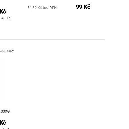
99 Kč
81,82 Kč bez DPH
 Kč
/ 400 g
Kód:
1997
 330G
 Kč