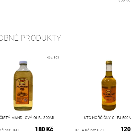
300 Kč 
OBNÉ PRODUKTY
Kód:
303
 ČISTÝ MANDLOVÝ OLEJ 300ML
KTC HOŘČIČNÝ OLEJ 500
180 Kč
120
 Kč bez DPH
107,14 Kč bez DPH