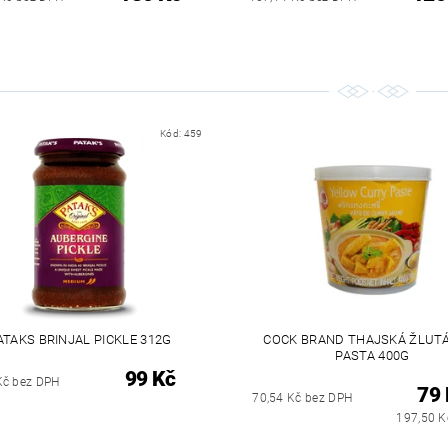
Kód:
459
ATAKS BRINJAL PICKLE 312G
COCK BRAND THAJSKÁ ŽLUTÁ
PASTA 400G
99 Kč
Kč bez DPH
79 
70,54 Kč bez DPH
197,50 K