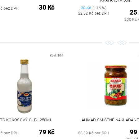
KARI PASTA 50G
30 Kč
30 Kč
(–16 %)
Kč bez DPH
25
22,32 Kč bez DPH
200 Kč 
Kód:
304
TC KOKOSOVÝ OLEJ 250ML
AHMAD SMÍŠENÉ NAKLÁDANÉ
79 Kč
99
Kč bez DPH
88,39 Kč bez DPH