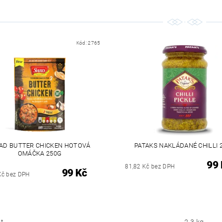
Kód:
2765
AD BUTTER CHICKEN HOTOVÁ
PATAKS NAKLÁDANÉ CHILLI 
OMÁČKA 250G
99 
81,82 Kč bez DPH
99 Kč
Kč bez DPH
t
2.3 kg