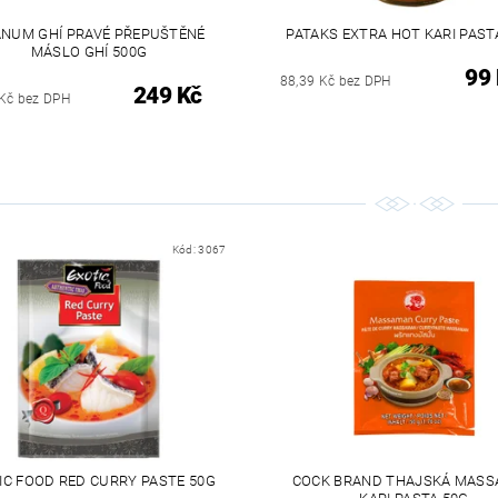
NUM GHÍ PRAVÉ PŘEPUŠTĚNÉ
PATAKS EXTRA HOT KARI PAST
MÁSLO GHÍ 500G
99
88,39 Kč bez DPH
249 Kč
Kč bez DPH
Kód:
3067
IC FOOD RED CURRY PASTE 50G
COCK BRAND THAJSKÁ MAS