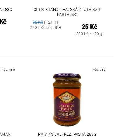
A 283G
COCK BRAND THAJSKÁ ŽLUTÁ KARI
PASTA 50G
 Kč
32 Kč
(–21 %)
25 Kč
22,32 Kč bez DPH
200 Kč / 400 g
Kód:
486
Kód:
382
SAMAN
PATAK'S JALFREZI PASTA 283G