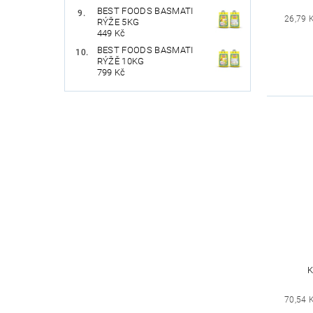
BEST FOODS BASMATI
26,79 
RÝŽE 5KG
449 Kč
BEST FOODS BASMATI
RÝŽĚ 10KG
799 Kč
K
70,54 