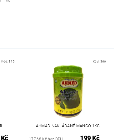
/ 1 kg
Kód:
310
Kód:
366
ML
AHMAD NAKLÁDANÉ MANGO 1KG
 Kč
199 Kč
177,68 Kč bez DPH