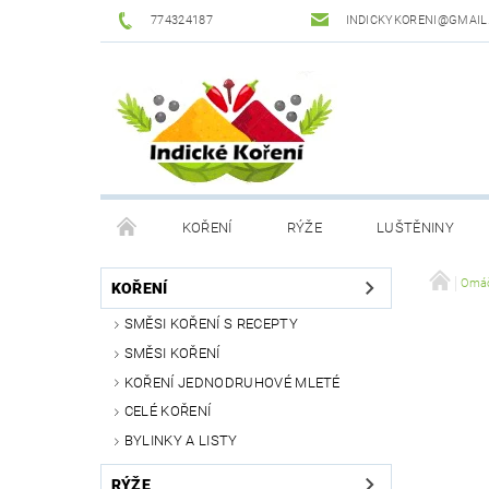
774324187
INDICKYKORENI@GMAIL
KOŘENÍ
RÝŽE
LUŠTĚNINY
DROGERIE
PODMÍNKY OCHRANY OSOBNÍCH Ú
Omáč
KOŘENÍ
SMĚSI KOŘENÍ S RECEPTY
SMĚSI KOŘENÍ
KOŘENÍ JEDNODRUHOVÉ MLETÉ
CELÉ KOŘENÍ
BYLINKY A LISTY
RÝŽE