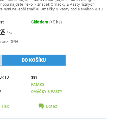
hopu najdete několik značek
Omáčky & Pasty
různých
pte nyní nejlepší značku
Omáčky & Pasty
podle svého vkusu.
st
Skladem
(>5 ks)
Kč
/ ks
445,54 Kč bez DPH
UKTU
389
PATAKS
E
OMÁČKY & PASTY
Tisk
Dotaz