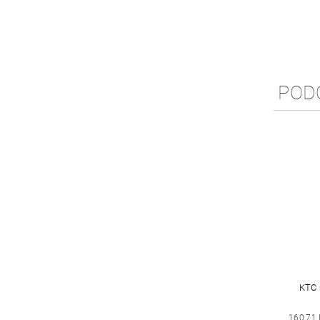
POD
KTC
160,71