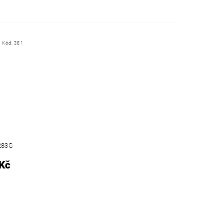
Kód:
381
283G
Kč