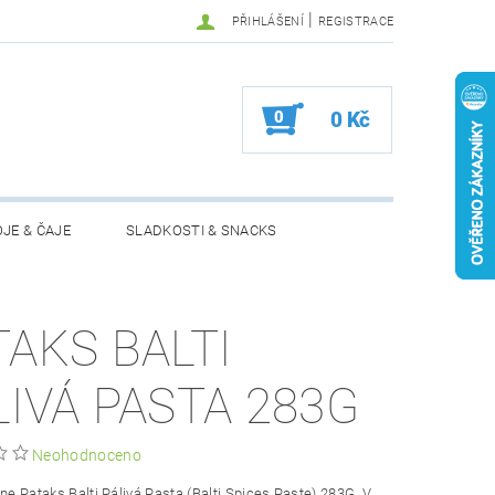
|
PŘIHLÁŠENÍ
REGISTRACE
0
0 Kč
JE & ČAJE
SLADKOSTI & SNACKS
MOŽNOSTI VRÁCENÍ ZBOŽÍ
TAKS BALTI
LIVÁ PASTA 283G
Neohodnoceno
ine Pataks Balti Pálivá Pasta (Balti Spices Paste) 283G. V