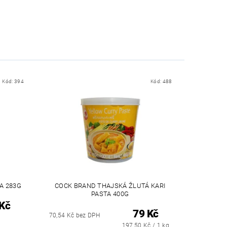
Kód:
394
Kód:
488
A 283G
COCK BRAND THAJSKÁ ŽLUTÁ KARI
PASTA 400G
Kč
79 Kč
70,54 Kč bez DPH
197,50 Kč / 1 kg