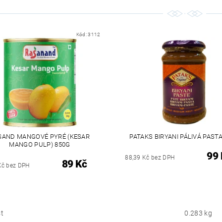
Kód:
3112
SAND MANGOVÉ PYRÉ (KESAR
PATAKS BIRYANI PÁLIVÁ PAST
MANGO PULP) 850G
99 
88,39 Kč bez DPH
89 Kč
Kč bez DPH
t
0.283 kg