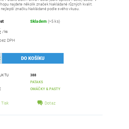
opu najdete několik značek Nakládané různých kvalit.
 nejlepší značku Nakládané podle svého vkusu.
st
Skladem
(>5 ks)
č
/ ks
88,39 Kč bez DPH
UKTU
388
PATAKS
E
OMÁČKY & PASTY
Tisk
Dotaz