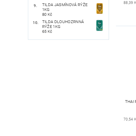
88,39 
TILDA JASMÍNOVÁ RÝŽE
1KG
80 Kč
TILDA DLOUHOZRNNÁ
RÝŽE 1KG
65 Kč
THAI
70,54 