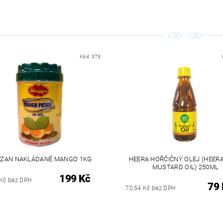
Kód:
373
ZAN NAKLÁDANÉ MANGO 1KG
HEERA HOŘČIČNÝ OLEJ (HEER
MUSTARD OIL) 250ML
199 Kč
 Kč bez DPH
79 
70,54 Kč bez DPH