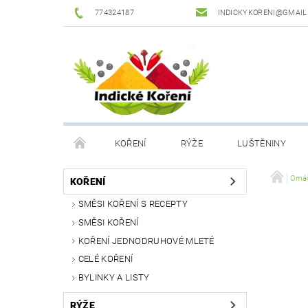
774324187
INDICKYKORENI@GMAIL
KOŘENÍ
RÝŽE
LUŠTĚNINY
DROGERIE
PODMÍNKY OCHRANY OSOBNÍCH Ú
Omáč
KOŘENÍ
SMĚSI KOŘENÍ S RECEPTY
SMĚSI KOŘENÍ
KOŘENÍ JEDNODRUHOVÉ MLETÉ
CELÉ KOŘENÍ
BYLINKY A LISTY
RÝŽE