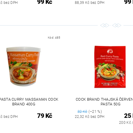
99 Kč
99
Kč bez DPH
88,39 Kč bez DPH
Kód:
485
 PASTA CURRY MASSAMAN COCK
COCK BRAND THAJSKÁ ČERVEN
BRAND 400G
PASTA 50G
32 Kč
(–21 %)
79 Kč
25
Kč bez DPH
22,32 Kč bez DPH
200 Kč 