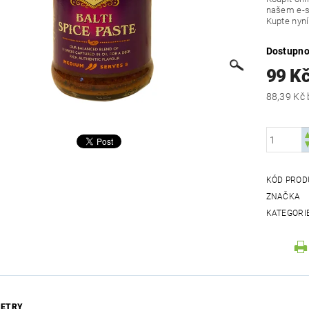
našem e-sh
Kupte nyní
Dostupno
99 K
KÓD PROD
ZNAČKA
KATEGORI
ETRY