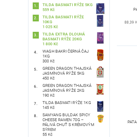
TILDA BASMATI RÝŽE 5KG
P
559 Kč
TILDA BASMATI RÝŽE
10KG
88,39 
1 025 Kč
TILDA EXTRA DLOUHÁ
BASMATI RÝŽE 20KG
1 800 Kč
WAGH BAKRI ČERNÁ ČAJ
1KG
300 Kč
GREEN DRAGON THAJSKÁ
JASMÍNOVÁ RÝŽE 5KG
450 Kč
GREEN DRAGON THAJSKÁ
JASMÍNOVÁ RÝŽE 2KG
190 Kč
TILDA BASMATI RÝŽE 1KG
145 Kč
SAMYANG BULDAK SPICY
CHEESE RAMEN 70G –
PATA
PÁLIVÁ CHUŤ S KRÉMOVÝM
SÝREM
55 Kč