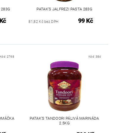
 283G
PATAK'S JALFREZI PASTA 283G
 Kč
99 Kč
81,82 Kč bez DPH
Kód:
2768
Kód:
384
 OMÁČKA
PATAK'S TANDOORI PÁLIVÁ MARINÁDA
2.5KG