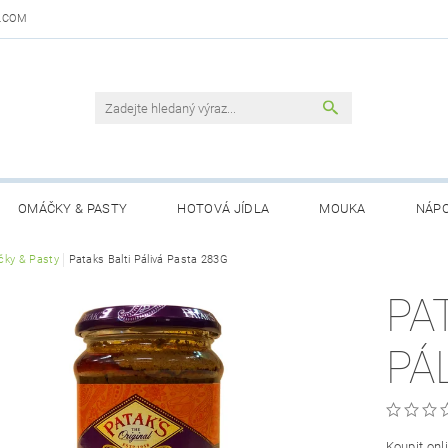
.COM
OMÁČKY & PASTY
HOTOVÁ JÍDLA
MOUKA
NÁPO
DAJŮ
ky & Pasty
Pataks Balti Pálivá Pasta 283G
OBCHODNÍ PODMÍNKY
KONTAKTY
GARANCE 
PA
PÁ
Koupit onl