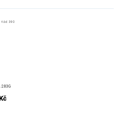
Kód:
390
A 283G
Kč