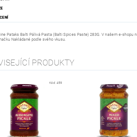
ZE
CENÍ
line Pataks Balti Pálivá Pasta (Balti Spices Paste) 283G. V našem e-shopu n
značku Nakládané podle svého vkusu.
VISEJÍCÍ PRODUKTY
Kód:
459