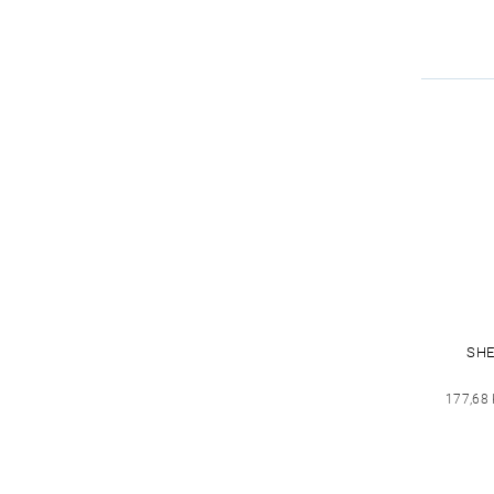
SHE
177,68