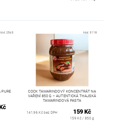
Kód:
2543
Kód:
3118
A PURE
COCK TAMARINDOVÝ KONCENTRÁT NA
VAŘENÍ 850 G – AUTENTICKÁ THAJSKÁ
TAMARINDOVÁ PASTA
Kč
159 Kč
141,96 Kč bez DPH
159 Kč / 850 g