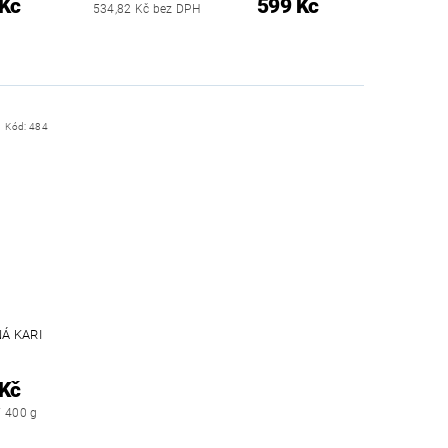
 Kč
599 Kč
534,82 Kč bez DPH
Kód:
484
Á KARI
 Kč
/ 400 g