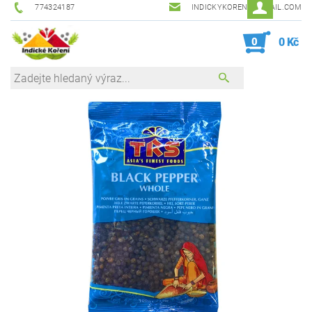
774324187
INDICKYKORENI@GMAIL.COM
0
0 Kč