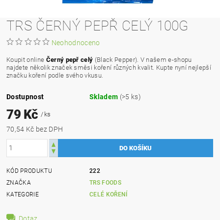
TRS ČERNÝ PEPŘ CELÝ 100G
Neohodnoceno
Koupit online
Černý pepř celý
(Black Pepper)
. V našem e-shopu
najdete několik značek směsi koření různých kvalit. Kupte nyní nejlepší
značku koření podle svého vkusu.
Dostupnost
Skladem
(>5 ks)
79 Kč
/ ks
70,54 Kč bez DPH
KÓD PRODUKTU
222
ZNAČKA
TRS FOODS
KATEGORIE
CELÉ KOŘENÍ
Dotaz