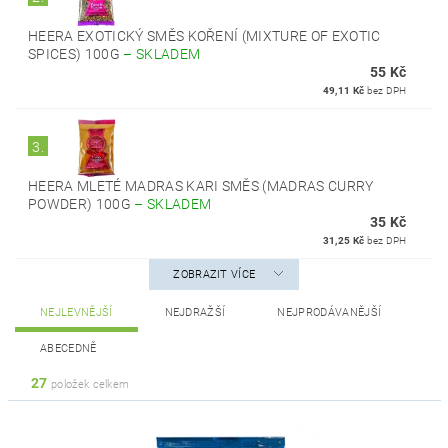
HEERA EXOTICKÝ SMĚS KOŘENÍ (MIXTURE OF EXOTIC
SPICES) 100G
–
SKLADEM
55 Kč
49,11 Kč
bez DPH
3.
HEERA MLETÉ MADRAS KARI SMĚS (MADRAS CURRY
POWDER) 100G
–
SKLADEM
35 Kč
31,25 Kč
bez DPH
ZOBRAZIT VÍCE
NEJLEVNĚJŠÍ
NEJDRAŽŠÍ
NEJPRODÁVANĚJŠÍ
ABECEDNĚ
27
položek celkem