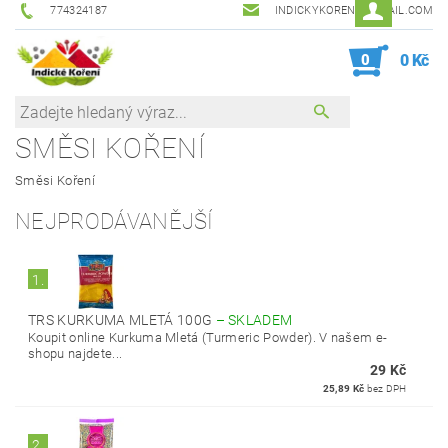
774324187
INDICKYKORENI@GMAIL.COM
0
0 Kč
SMĚSI KOŘENÍ
Směsi Koření
NEJPRODÁVANĚJŠÍ
1.
TRS KURKUMA MLETÁ 100G
–
SKLADEM
Koupit online Kurkuma Mletá (Turmeric Powder). V našem e-
shopu najdete...
29 Kč
25,89 Kč
bez DPH
2.