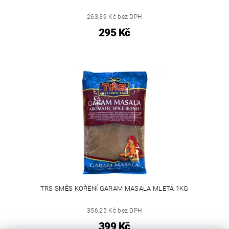
263,39 Kč bez DPH
295 Kč
TRS SMĚS KOŘENÍ GARAM MASALA MLETÁ 1KG
356,25 Kč bez DPH
399 Kč