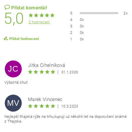
Přidat komentář
5,0
5
2x
4
0x
2 hodnocení
3
0x
2
0x
Přidat hodnocení
1
0x
Jitka Cihelníková
JC
|
31.1.2026
Výborná chuť
Marek Vincenec
MV
|
10.3.2023
Nejlepší thajská rýže na trhu,kupuji uz několik let na doporučení známé
z Thajska.
Vložením hodnocení souhlasíte s
podmínkami ochrany