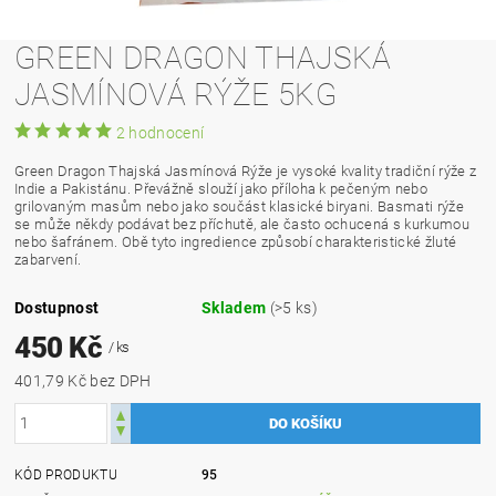
GREEN DRAGON THAJSKÁ
JASMÍNOVÁ RÝŽE 5KG
2 hodnocení
Green Dragon Thajská Jasmínová Rýže je vysoké kvality tradiční rýže z
Indie a Pakistánu. Převážně slouží jako příloha k pečeným nebo
grilovaným masům nebo jako součást klasické biryani. Basmati rýže
se může někdy podávat bez příchutě, ale často ochucená s kurkumou
nebo šafránem. Obě tyto ingredience způsobí charakteristické žluté
zabarvení.
Dostupnost
Skladem
(>5 ks)
450 Kč
/ ks
401,79 Kč bez DPH
KÓD PRODUKTU
95