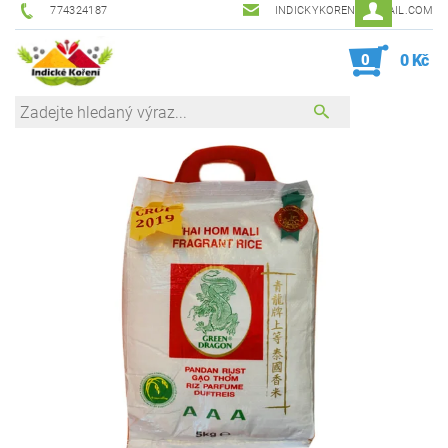
774324187
INDICKYKORENI@GMAIL.COM
0
0 Kč