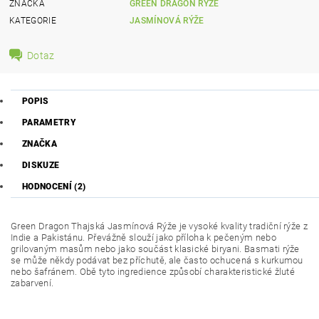
ZNAČKA
GREEN DRAGON RÝŽE
KATEGORIE
JASMÍNOVÁ RÝŽE
Dotaz
POPIS
PARAMETRY
ZNAČKA
DISKUZE
HODNOCENÍ (2)
Green Dragon Thajská Jasmínová Rýže je vysoké kvality tradiční rýže z
Indie a Pakistánu. Převážně slouží jako příloha k pečeným nebo
grilovaným masům nebo jako součást klasické biryani. Basmati rýže
se může někdy podávat bez příchutě, ale často ochucená s kurkumou
nebo šafránem. Obě tyto ingredience způsobí charakteristické žluté
zabarvení.