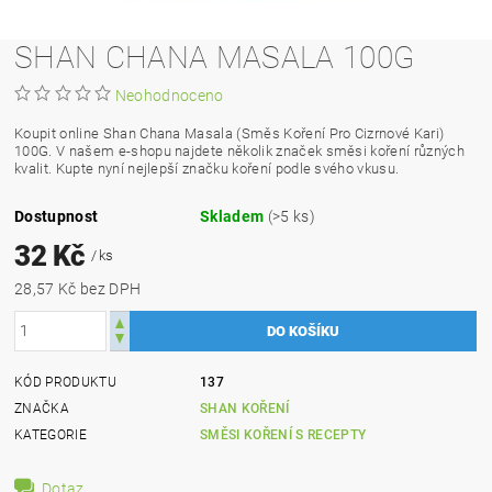
SHAN CHANA MASALA 100G
Neohodnoceno
Koupit online Shan Chana Masala (Směs Koření Pro Cizrnové Kari)
100G. V našem e-shopu najdete několik značek směsi koření různých
kvalit. Kupte nyní nejlepší značku koření podle svého vkusu.
Dostupnost
Skladem
(>5 ks)
32 Kč
/ ks
28,57 Kč bez DPH
KÓD PRODUKTU
137
ZNAČKA
SHAN KOŘENÍ
KATEGORIE
SMĚSI KOŘENÍ S RECEPTY
Dotaz