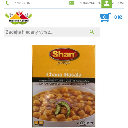
774324187
INDICKYKORENI@GMAIL.COM
0
0 Kč