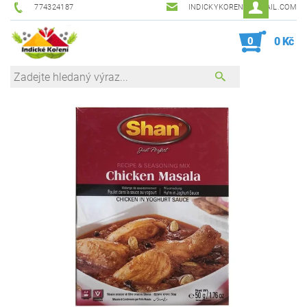
774324187
INDICKYKORENI@GMAIL.COM
0
0 Kč