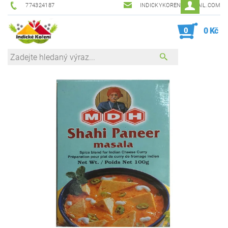
774324187
INDICKYKORENI@GMAIL.COM
0
0 Kč