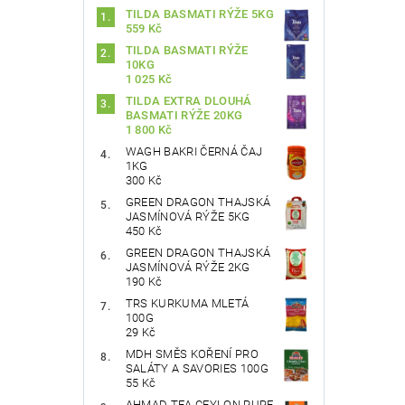
TILDA BASMATI RÝŽE 5KG
559 Kč
TILDA BASMATI RÝŽE
10KG
1 025 Kč
TILDA EXTRA DLOUHÁ
BASMATI RÝŽE 20KG
1 800 Kč
Vlože
WAGH BAKRI ČERNÁ ČAJ
1KG
300 Kč
GREEN DRAGON THAJSKÁ
JASMÍNOVÁ RÝŽE 5KG
450 Kč
GREEN DRAGON THAJSKÁ
JASMÍNOVÁ RÝŽE 2KG
190 Kč
TRS KURKUMA MLETÁ
100G
29 Kč
MDH SMĚS KOŘENÍ PRO
SALÁTY A SAVORIES 100G
55 Kč
AHMAD TEA CEYLON PURE