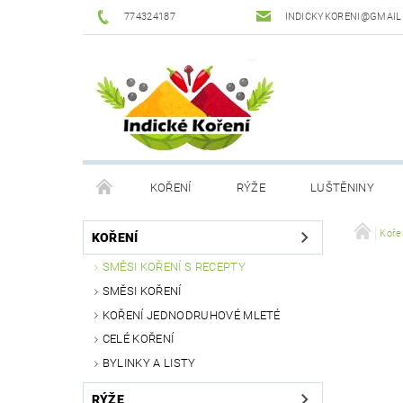
774324187
INDICKYKORENI@GMAIL
KOŘENÍ
RÝŽE
LUŠTĚNINY
DROGERIE
PODMÍNKY OCHRANY OSOBNÍCH Ú
Koře
KOŘENÍ
SMĚSI KOŘENÍ S RECEPTY
SMĚSI KOŘENÍ
KOŘENÍ JEDNODRUHOVÉ MLETÉ
CELÉ KOŘENÍ
BYLINKY A LISTY
RÝŽE