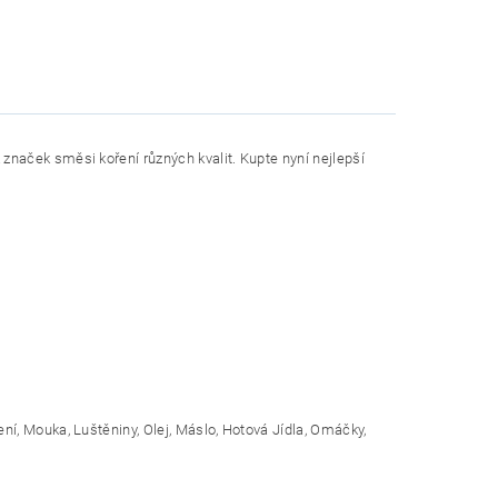
naček směsi koření různých kvalit. Kupte nyní nejlepší
í, Mouka, Luštěniny, Olej, Máslo, Hotová Jídla, Omáčky,