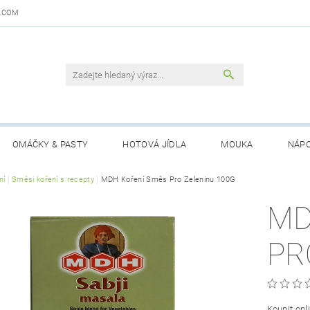
.COM
OMÁČKY & PASTY
HOTOVÁ JÍDLA
MOUKA
NÁPO
DAJŮ
ní
Směsi koření s recepty
OBCHODNÍ PODMÍNKY
MDH Koření Směs Pro Zeleninu 100G
KONTAKTY
GARANCE 
MD
PR
Koupit on