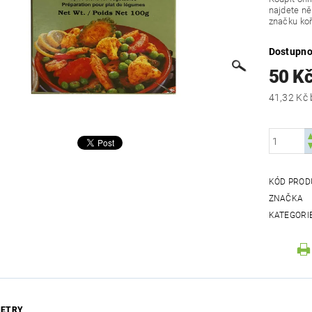
najdete ně
značku koř
Dostupno
50 K
KÓD PROD
ZNAČKA
KATEGORI
ETRY