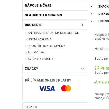
NÁPOJE & ČAJE
ZNAČK
DISKU
SLADKOSTI & SNACKS
HODNO
DROGERIE
ANTIBAKTERIÁLNÍ MÝDLA DETTOL
Koupit on
značku ko
ÚSTNÍ HYGIENA
PROSTŘEDKY DO MYČKY
Hmotnos
AJURVÉDA
Buďte prvn
SVÍČKY & SVÍCNY
Přid
ZNAČKY
Buďte prvn
PŘIJÍMÁME ONLINE PLATBY
Přidat
Nakupujte
Nápoje, Č
TOP 10