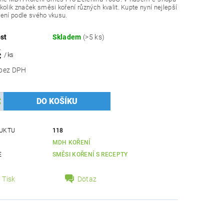
kolik značek směsi koření různých kvalit. Kupte nyní nejlepší
ení podle svého vkusu.
st
Skladem
(>5 ks)
č
/ ks
41,32 Kč bez DPH
UKTU
118
MDH KOŘENÍ
E
SMĚSI KOŘENÍ S RECEPTY
Tisk
Dotaz