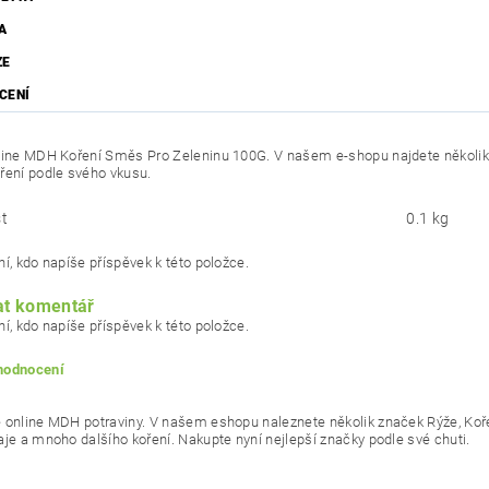
A
ZE
CENÍ
line MDH Koření Směs Pro Zeleninu 100G. V našem e-shopu najdete několik z
ření podle svého vkusu.
t
0.1 kg
í, kdo napíše příspěvek k této položce.
at komentář
í, kdo napíše příspěvek k této položce.
 hodnocení
 online MDH potraviny. V našem eshopu naleznete několik značek Rýže, Kořen
aje a mnoho dalšího koření. Nakupte nyní nejlepší značky podle své chuti.