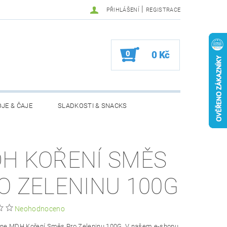
|
PŘIHLÁŠENÍ
REGISTRACE
0
0 Kč
JE & ČAJE
SLADKOSTI & SNACKS
MOŽNOSTI VRÁCENÍ ZBOŽÍ
H KOŘENÍ SMĚS
O ZELENINU 100G
Neohodnoceno
line MDH Koření Směs Pro Zeleninu 100G. V našem e-shopu