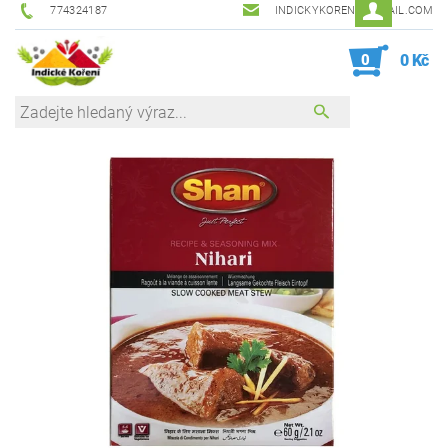
774324187
INDICKYKORENI@GMAIL.COM
0
0 Kč