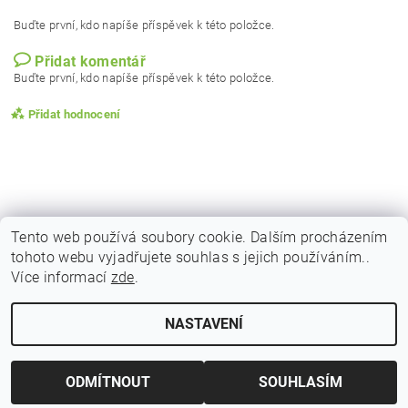
Buďte první, kdo napíše příspěvek k této položce.
Přidat komentář
Buďte první, kdo napíše příspěvek k této položce.
Přidat hodnocení
Tento web používá soubory cookie. Dalším procházením
tohoto webu vyjadřujete souhlas s jejich používáním..
|
|
|
Obchodní podmínky
Podmínky ochrany osobních
Vrácení zboží
Více informací
zde
.
|
|
Reklamační podmínky
Doprava a poštovné
Kontakty
NASTAVENÍ
Upravit nastavení cookies
2026 © Indicky Koreni, všechna práva vyhrazena
Vytvořil Shoptet
ODMÍTNOUT
SOUHLASÍM
Vložením hodnocení souhlasíte s
podmínkami ochrany