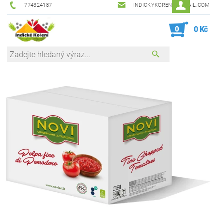
774324187
INDICKYKORENI@GMAIL.COM
0
0 Kč