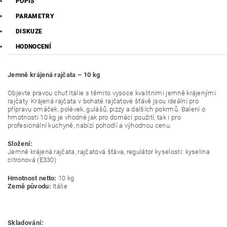
POPIS
PARAMETRY
DISKUZE
HODNOCENÍ
Jemně krájená rajčata – 10 kg
Objevte pravou chuť Itálie s těmito vysoce kvalitními jemně krájenými
rajčaty. Krájená rajčata v bohaté rajčatové šťávě jsou ideální pro
přípravu omáček, polévek, gulášů, pizzy a dalších pokrmů. Balení o
hmotnosti 10 kg je vhodné jak pro domácí použití, tak i pro
profesionální kuchyně, nabízí pohodlí a výhodnou cenu.
Složení:
Jemně krájená rajčata, rajčatová šťáva, regulátor kyselosti: kyselina
citronová (E330)
Hmotnost netto:
10 kg
Země původu:
Itálie
Skladování: