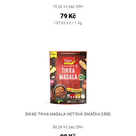
70,54 Kč bez DPH
79 Kč
197,50 Kč / 1 kg
SWAD TIKKA MASALA HOTOVÁ OMÁČKA 250G
88,39 Kč bez DPH