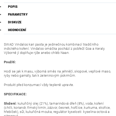
POPIS
PARAMETRY
DISKUZE
HODNOCENÍ
SWAD Vindaloo kari pasta je jedinečnou kombinací tradičního
indického koření. Vindaloo omáčka pochází z pobřeží Goa a Keraly.
Výborně jí doplňuje rýže anebo chléb Naan.
Použití:
Hodí se jak k masu, výborná směs na jehněčí, skopové, vepřové maso,
ryby nebo garnáty, tak k zeleninovým pokrmům.
Produkt před konzumací vždy tepleně upravte.
SPECIFIKACE:
Složení:
kukuřičný olej (21%), tamarindová dřeň (8%), voda, koření
(chilli, koriandr, římský kmín, zázvor, česnek, hořčice, kurkuma, skořice,
hřebíček), sůl, kukuřičná mouka, regulátor kyselosti: kyselina octová a
citronová