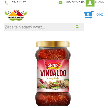
774324187
INDICKYKORENI@GMAIL.COM
0
0 Kč