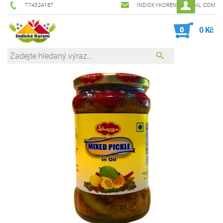
774324187
INDICKYKORENI@GMAIL.COM
0
0 Kč