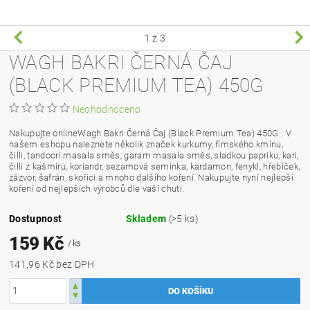
1
z 3
WAGH BAKRI ČERNÁ ČAJ
(BLACK PREMIUM TEA) 450G
Neohodnoceno
Nakupujte online
Wagh Bakri Černá Čaj (Black Premium Tea) 450G
. V
našem eshopu naleznete několik značek kurkumy, římského kmínu,
čilli, tandoori masala směs, garam masala směs, sladkou papriku, kari,
čilli z kašmíru, koriandr, sezamová semínka, kardamon, fenykl, hřebíček,
zázvor, šafrán, skořici a mnoho dalšího koření. Nakupujte nyní nejlepší
koření od nejlepších výrobců dle vaší chuti.
Dostupnost
Skladem
(>5 ks)
159 Kč
/ ks
141,96 Kč bez DPH