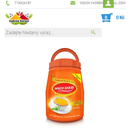
774324187
INDICKYKORENI@GMAIL.COM
0
0 Kč