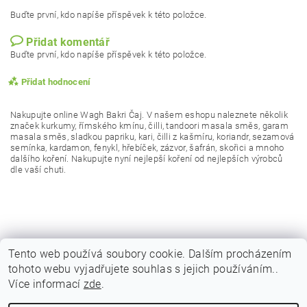
Buďte první, kdo napíše příspěvek k této položce.
Přidat komentář
Buďte první, kdo napíše příspěvek k této položce.
Přidat hodnocení
Nakupujte online
Wagh Bakri Čaj.
V našem eshopu naleznete několik
značek kurkumy, římského kmínu, čilli, tandoori masala směs, garam
masala směs, sladkou papriku, kari, čilli z kašmíru, koriandr, sezamová
semínka, kardamon, fenykl, hřebíček, zázvor, šafrán, skořici a mnoho
dalšího koření. Nakupujte nyní nejlepší koření od nejlepších výrobců
dle vaší chuti.
Tento web používá soubory cookie. Dalším procházením
tohoto webu vyjadřujete souhlas s jejich používáním..
|
|
|
Obchodní podmínky
Podmínky ochrany osobních
Vrácení zboží
Více informací
zde
.
|
|
Reklamační podmínky
Doprava a poštovné
Kontakty
Vložením hodnocení souhlasíte s
podmínkami ochrany
osobních údajů