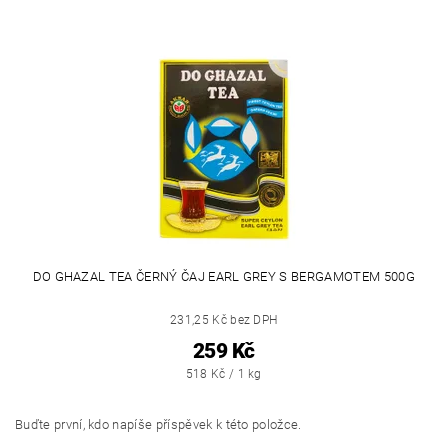
DO GHAZAL TEA ČERNÝ ČAJ EARL GREY S BERGAMOTEM 500G
231,25 Kč bez DPH
259 Kč
518 Kč / 1 kg
Buďte první, kdo napíše příspěvek k této položce.