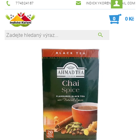
774324187
INDICKYKORENI@GMAIL.COM
0
0 Kč