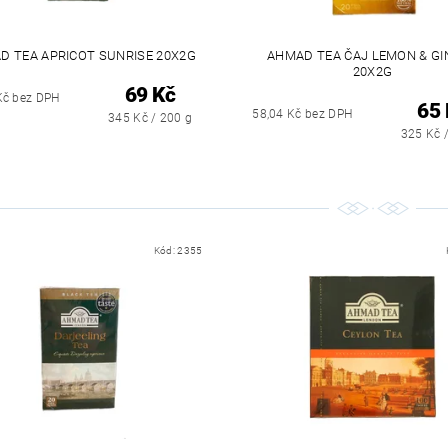
D TEA APRICOT SUNRISE 20X2G
AHMAD TEA ČAJ LEMON & GI
20X2G
69 Kč
Kč bez DPH
65 
58,04 Kč bez DPH
345 Kč / 200 g
325 Kč 
Kód:
2355