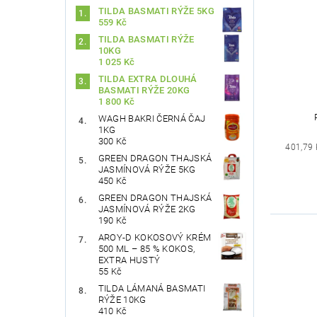
TILDA BASMATI RÝŽE 5KG
559 Kč
TILDA BASMATI RÝŽE
10KG
1 025 Kč
TILDA EXTRA DLOUHÁ
BASMATI RÝŽE 20KG
1 800 Kč
WAGH BAKRI ČERNÁ ČAJ
1KG
300 Kč
401,79 
GREEN DRAGON THAJSKÁ
JASMÍNOVÁ RÝŽE 5KG
450 Kč
GREEN DRAGON THAJSKÁ
JASMÍNOVÁ RÝŽE 2KG
190 Kč
AROY-D KOKOSOVÝ KRÉM
500 ML – 85 % KOKOS,
EXTRA HUSTÝ
55 Kč
TILDA LÁMANÁ BASMATI
RÝŽE 10KG
410 Kč