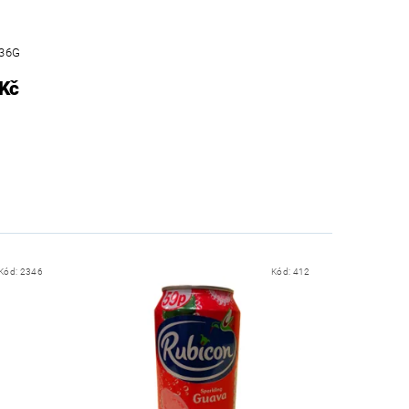
36G
 Kč
Kód:
2346
Kód:
412