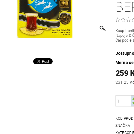
BE
Koupit onl
Nápoje & Č
Čaj podle 
Dostupno
Měrná c
259 
KÓD PROD
ZNAČKA
KATEGORI