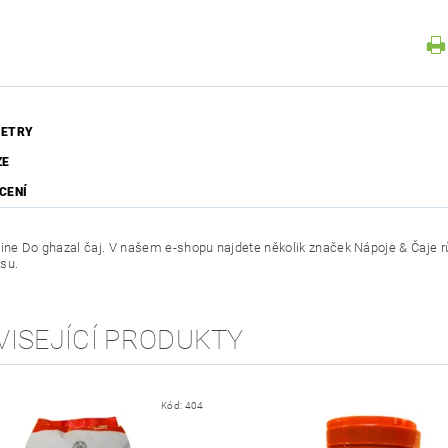
ETRY
ZE
CENÍ
line Do ghazal čaj. V našem e-shopu najdete několik značek Nápoje & Čaje rů
su.
VISEJÍCÍ PRODUKTY
Kód:
404