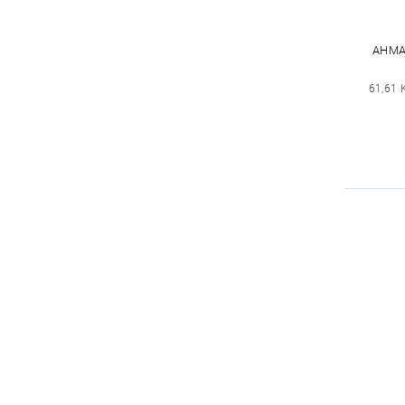
AHMA
61,61 