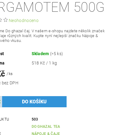
RGAMOTEM 500G
Neohodnoceno
ine Do ghazal čaj. V našem e-shopu najdete několik značek
aje různých kvalit. Kupte nyní nejlepší značku Nápoje &
svého vkusu.
st
Skladem
(>5 ks)
ena
518 Kč / 1 kg
Kč
/ ks
231,25 Kč bez DPH
UKTU
503
DO GHAZAL TEA
E
NÁPOJE & ČAJE