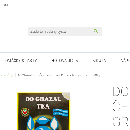
.COM
OMÁČKY & PASTY
HOTOVÁ JÍDLA
MOUKA
NÁPO
DAJŮ
je & Čaje
Do Ghazal Tea Černý čaj Earl Grey s bergamotem 500g
OBCHODNÍ PODMÍNKY
KONTAKTY
GARANCE 
DO
ČE
GR