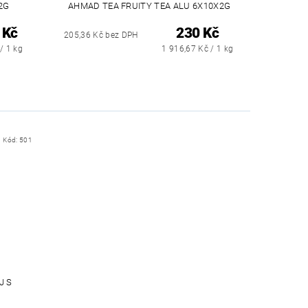
2G
AHMAD TEA FRUITY TEA ALU 6X10X2G
 Kč
230 Kč
205,36 Kč bez DPH
/ 1 kg
1 916,67 Kč / 1 kg
Kód:
501
J S