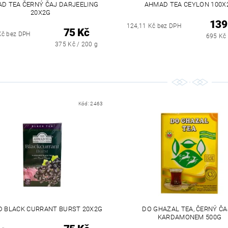
D TEA ČERNÝ ČAJ DARJEELING
AHMAD TEA CEYLON 100X
20X2G
139
124,11 Kč bez DPH
75 Kč
Kč bez DPH
695 Kč 
375 Kč / 200 g
Kód:
2463
 BLACK CURRANT BURST 20X2G
DO GHAZAL TEA, ČERNÝ ČA
KARDAMONEM 500G