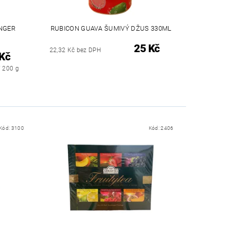
NGER
RUBICON GUAVA ŠUMIVÝ DŽUS 330ML
25 Kč
22,32 Kč bez DPH
Kč
/ 200 g
Kód:
3100
Kód:
2406