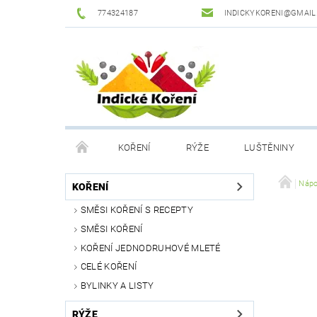
774324187
INDICKYKORENI@GMAIL
KOŘENÍ
RÝŽE
LUŠTĚNINY
DROGERIE
PODMÍNKY OCHRANY OSOBNÍCH Ú
Nápo
KOŘENÍ
SMĚSI KOŘENÍ S RECEPTY
SMĚSI KOŘENÍ
KOŘENÍ JEDNODRUHOVÉ MLETÉ
CELÉ KOŘENÍ
BYLINKY A LISTY
RÝŽE