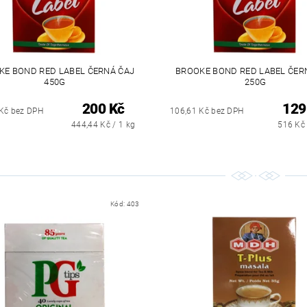
KE BOND RED LABEL ČERNÁ ČAJ
BROOKE BOND RED LABEL ČER
450G
250G
200 Kč
129
Kč bez DPH
106,61 Kč bez DPH
444,44 Kč / 1 kg
516 Kč 
Kód:
403