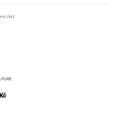
Kód:
2543
A PURE
 Kč