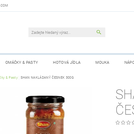
.COM
OMÁČKY & PASTY
HOTOVÁ JÍDLA
MOUKA
NÁPO
DAJŮ
ky & Pasty
SHAN NAKLÁDANÝ ČESNEK 300G
OBCHODNÍ PODMÍNKY
KONTAKTY
GARANCE 
SH
ČE