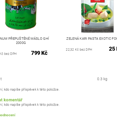
NUM PŘEPUŠTĚNÉ MÁSLO GHÍ
ZELENÁ KARI PASTA EXOTIC FO
2000G
25 
22,32 Kč bez DPH
799 Kč
 Kč bez DPH
t
0.3 kg
í, kdo napíše příspěvek k této položce.
at komentář
í, kdo napíše příspěvek k této položce.
 hodnocení