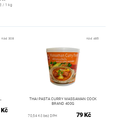
č / 1 kg
Kód:
308
Kód:
485
L
THAI PASTA CURRY MASSAMAN COCK
BRAND 400G
 Kč
79 Kč
70,54 Kč bez DPH