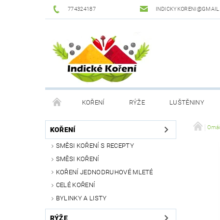
774324187
INDICKYKORENI@GMAIL
KOŘENÍ
RÝŽE
LUŠTĚNINY
DROGERIE
PODMÍNKY OCHRANY OSOBNÍCH Ú
Omáč
KOŘENÍ
SMĚSI KOŘENÍ S RECEPTY
SMĚSI KOŘENÍ
KOŘENÍ JEDNODRUHOVÉ MLETÉ
CELÉ KOŘENÍ
BYLINKY A LISTY
RÝŽE