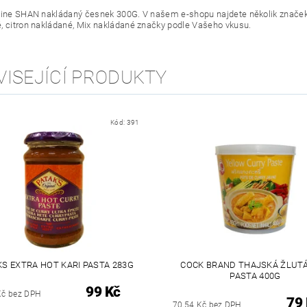
line SHAN nakládaný česnek 300G. V našem e-shopu najdete několik značek 
, citron nakládané, Mix nakládané značky podle Vašeho vkusu.
VISEJÍCÍ PRODUKTY
Kód:
391
KS EXTRA HOT KARI PASTA 283G
COCK BRAND THAJSKÁ ŽLUTÁ
PASTA 400G
99 Kč
Kč bez DPH
79
70,54 Kč bez DPH