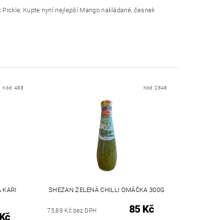
Pickle, Kupte nyní nejlepší Mango nakládané, česnek
Kód:
488
Kód:
2848
 KARI
SHEZAN ZELENÁ CHILLI OMÁČKA 300G
85 Kč
75,89 Kč bez DPH
 Kč