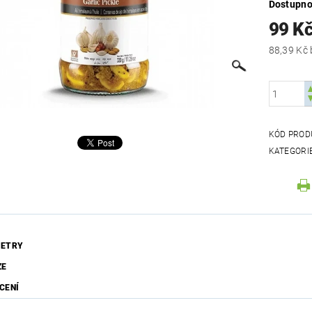
Dostupno
99 K
KÓD PROD
KATEGORI
ETRY
ZE
CENÍ