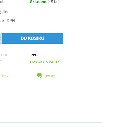
st
Skladem
(>5 ks)
č
/ ks
88,39 Kč bez DPH
UKTU
1991
E
OMÁČKY & PASTY
Tisk
Dotaz