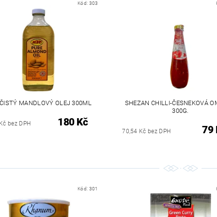
Kód:
303
 ČISTÝ MANDLOVÝ OLEJ 300ML
SHEZAN CHILLI-ČESNEKOVÁ 
300G.
180 Kč
 Kč bez DPH
79 
70,54 Kč bez DPH
Kód:
301