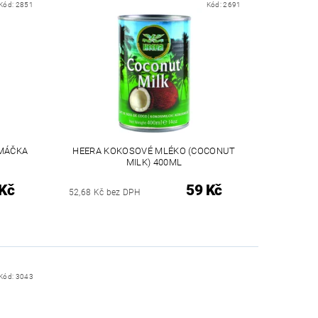
Kód:
2851
Kód:
2691
OMÁČKA
HEERA KOKOSOVÉ MLÉKO (COCONUT
MILK) 400ML
Kč
59 Kč
52,68 Kč bez DPH
Kód:
3043