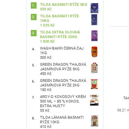
TILDA BASMATI RÝŽE 5KG
559 Kč
TILDA BASMATI RÝŽE
10KG
1 025 Kč
TILDA EXTRA DLOUHÁ
BASMATI RÝŽE 20KG
1 800 Kč
WAGH BAKRI ČERNÁ ČAJ
1KG
300 Kč
GREEN DRAGON THAJSKÁ
JASMÍNOVÁ RÝŽE 5KG
450 Kč
GREEN DRAGON THAJSKÁ
JASMÍNOVÁ RÝŽE 2KG
190 Kč
AROY-D KOKOSOVÝ KRÉM
TA
500 ML – 85 % KOKOS,
EXTRA HUSTÝ
98,21 
55 Kč
TILDA LÁMANÁ BASMATI
RÝŽE 10KG
410 Kč