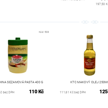
197,50 K
Kód:
533
HINA SEZAMOVÁ PASTA 400 G
KTC MAKOVÝ OLEJ 250M
110 Kč
125
Kč bez DPH
111,61 Kč bez DPH