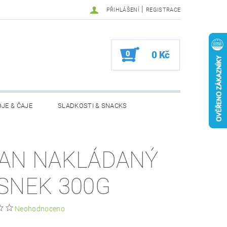
|
PŘIHLÁŠENÍ
REGISTRACE
0
0 Kč
JE & ČAJE
SLADKOSTI & SNACKS
MOŽNOSTI VRÁCENÍ ZBOŽÍ
AN NAKLÁDANÝ
SNEK 300G
Neohodnoceno