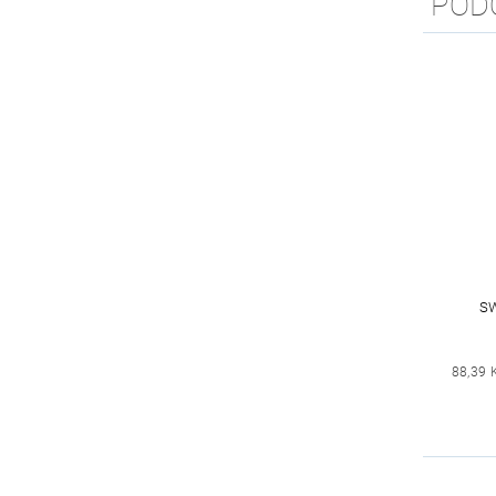
POD
S
88,39 