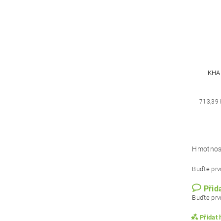
KHA
713,39
Hmotnos
Buďte prvn
Přid
Buďte prvn
Přidat