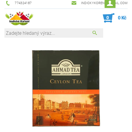
774324187
INDICKYKORENI@GMAIL.COM
0
0 Kč