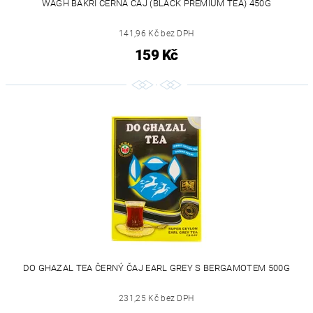
WAGH BAKRI ČERNÁ ČAJ (BLACK PREMIUM TEA) 450G
141,96 Kč bez DPH
159 Kč
DO GHAZAL TEA ČERNÝ ČAJ EARL GREY S BERGAMOTEM 500G
231,25 Kč bez DPH