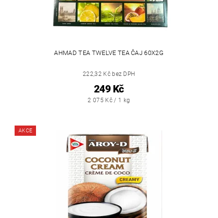
AHMAD TEA TWELVE TEA ČAJ 60X2G
222,32 Kč bez DPH
249 Kč
2 075 Kč / 1 kg
AKCE