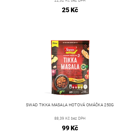
22,32 Kč bez DPH
25 Kč
SWAD TIKKA MASALA HOTOVÁ OMÁČKA 250G
88,39 Kč bez DPH
99 Kč