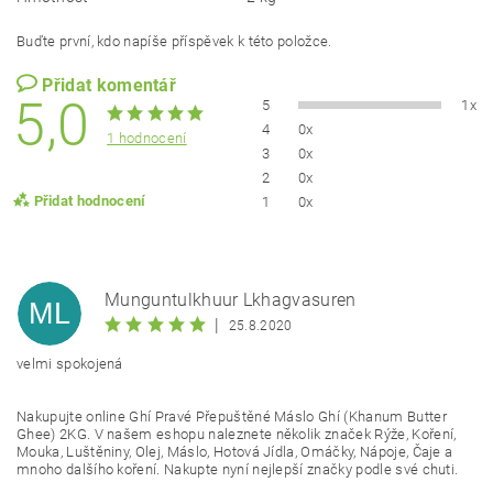
Buďte první, kdo napíše příspěvek k této položce.
Přidat komentář
5,0
5
1x
4
0x
1 hodnocení
3
0x
2
0x
Přidat hodnocení
1
0x
Munguntulkhuur Lkhagvasuren
ML
|
25.8.2020
velmi spokojená
Nakupujte online Ghí Pravé Přepuštěné Máslo Ghí (Khanum Butter
Ghee) 2KG. V našem eshopu naleznete několik značek Rýže, Koření,
Mouka, Luštěniny, Olej, Máslo, Hotová Jídla, Omáčky, Nápoje, Čaje a
mnoho dalšího koření. Nakupte nyní nejlepší značky podle své chuti.