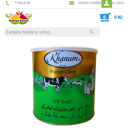
774324187
INDICKYKORENI@GMAIL.COM
0
0 Kč