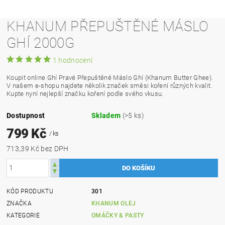
KHANUM PŘEPUŠTĚNÉ MÁSLO
GHÍ 2000G
1 hodnocení
Koupit online Ghí Pravé Přepuštěné Máslo Ghí (Khanum Butter Ghee).
V našem e-shopu najdete několik značek směsi koření různých kvalit.
Kupte nyní nejlepší značku koření podle svého vkusu.
Dostupnost
Skladem
(>5 ks)
799 Kč
/ ks
713,39 Kč bez DPH
KÓD PRODUKTU
301
ZNAČKA
KHANUM OLEJ
KATEGORIE
OMÁČKY & PASTY