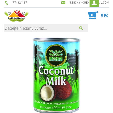
774324187
INDICKYKORENI@GMAIL.COM
0
0 Kč