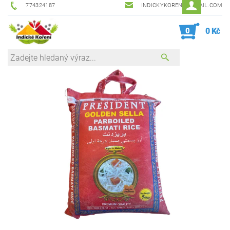
774324187
INDICKYKORENI@GMAIL.COM
0
0 Kč