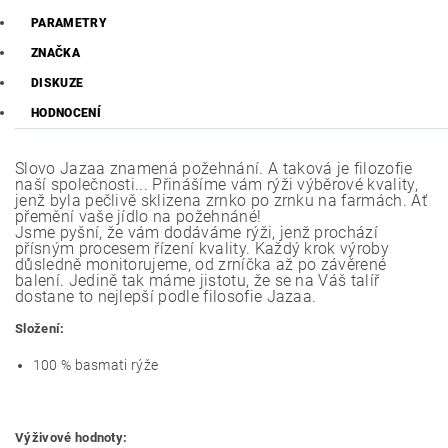
PARAMETRY
ZNAČKA
DISKUZE
HODNOCENÍ
Slovo Jazaa znamená požehnání. A taková je filozofie
naší společnosti... Přinášíme vám rýži výběrové kvality,
jenž byla pečlivě sklizena zrnko po zrnku na farmách. Ať
přemění vaše jídlo na požehnáné!
Jsme pyšní, že vám dodáváme rýži, jenž prochází
přísným procesem řízení kvality. Každý krok výroby
důsledně monitorujeme, od zrníčka až po závěrené
balení. Jedině tak máme jistotu, že se na Váš talíř
dostane to nejlepší podle filosofie Jazaa.
Složení:
100 % basmati rýže
Výživové hodnoty: