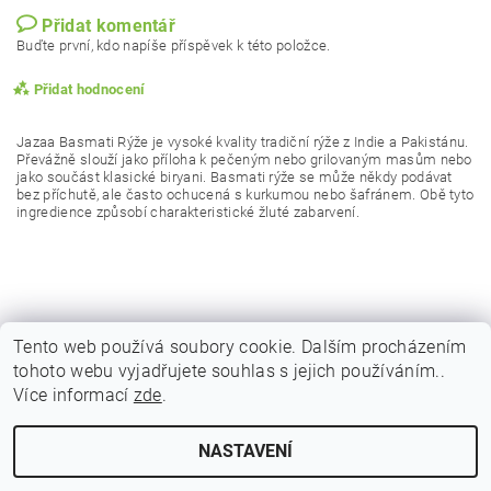
Přidat komentář
Buďte první, kdo napíše příspěvek k této položce.
Přidat hodnocení
Jazaa Basmati Rýže je vysoké kvality tradiční rýže z Indie a Pakistánu.
Převážně slouží jako příloha k pečeným nebo grilovaným masům nebo
jako součást klasické biryani. Basmati rýže se může někdy podávat
bez příchutě, ale často ochucená s kurkumou nebo šafránem. Obě tyto
ingredience způsobí charakteristické žluté zabarvení.
Tento web používá soubory cookie. Dalším procházením
tohoto webu vyjadřujete souhlas s jejich používáním..
|
|
|
Obchodní podmínky
Podmínky ochrany osobních
Vrácení zboží
Více informací
zde
.
|
|
Reklamační podmínky
Doprava a poštovné
Kontakty
Vložením hodnocení souhlasíte s
podmínkami ochrany
osobních údajů
NASTAVENÍ
Upravit nastavení cookies
2026 © Indicky Koreni, všechna práva vyhrazena