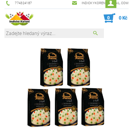
774324187
INDICKYKORENI@GMAIL.COM
0
0 Kč