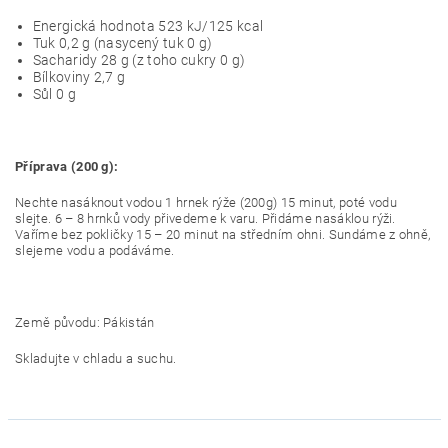
Energická hodnota 523 kJ/125 kcal
Tuk 0,2 g (nasycený tuk 0 g)
Sacharidy 28 g (z toho cukry 0 g)
Bílkoviny 2,7 g
Sůl 0 g
Příprava (200 g):
Nechte nasáknout vodou 1 hrnek rýže (200g) 15 minut, poté vodu
slejte. 6 – 8 hrnků vody přivedeme k varu. Přidáme nasáklou rýži.
Vaříme bez pokličky 15 – 20 minut na středním ohni. Sundáme z ohně,
slejeme vodu a podáváme.
Země původu: Pákistán
Skladujte v chladu a suchu.