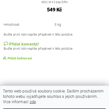
490,18 Kč bez DPH
549 Kč
Hmotnost
5 kg
Buďte první, kdo napíše příspěvek k této položce.
Přidat komentář
Buďte první, kdo napíše příspěvek k této položce.
Přidat hodnocení
Tento web používá soubory cookie. Dalším procházením
tohoto webu vyjadřujete souhlas s jejich používáním..
|
|
|
Obchodní podmínky
Podmínky ochrany osobních
Vrácení zboží
Více informací
zde
.
|
|
Reklamační podmínky
Doprava a poštovné
Kontakty