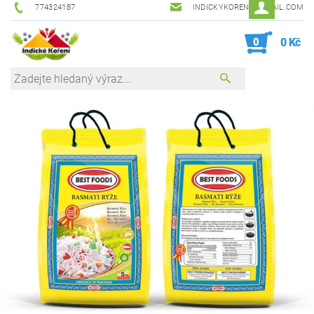
774324187
INDICKYKORENI@GMAIL.COM
0
0 Kč