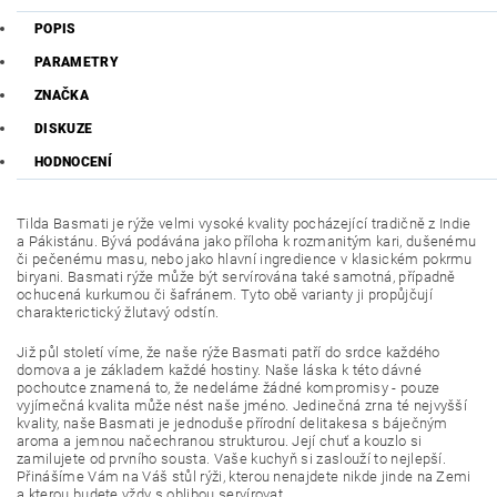
POPIS
PARAMETRY
ZNAČKA
DISKUZE
HODNOCENÍ
Tilda Basmati je rýže velmi vysoké kvality pocházející tradičně z Indie
a Pákistánu. Bývá podávána jako příloha k rozmanitým kari, dušenému
či pečenému masu, nebo jako hlavní ingredience v klasickém pokrmu
biryani. Basmati rýže může být servírována také samotná, případně
ochucená kurkumou či šafránem. Tyto obě varianty ji propůjčují
charakterictický žlutavý odstín.
Již půl století víme, že naše rýže Basmati patří do srdce každého
domova a je základem každé hostiny. Naše láska k této dávné
pochoutce znamená to, že nedeláme žádné kompromisy - pouze
vyjímečná kvalita může nést naše jméno. Jedinečná zrna té nejvyšší
kvality, naše Basmati je jednoduše přírodní delitakesa s báječným
aroma a jemnou načechranou strukturou. Její chuť a kouzlo si
zamilujete od prvního sousta. Vaše kuchyň si zaslouží to nejlepší.
Přinášíme Vám na Váš stůl rýži, kterou nenajdete nikde jinde na Zemi
a kterou budete vždy s oblibou servírovat.