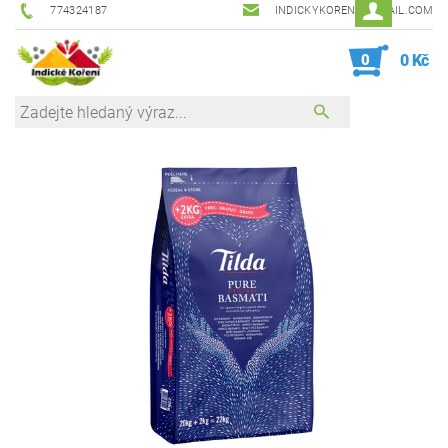
774324187
INDICKYKORENI@GMAIL.COM
0
0 Kč