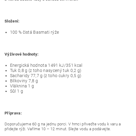
Složení:
100 % čistá Basmati rýže
Výživové hodnoty:
Energická hodnota 1491 kJ/351 kcal
Tuk 0,8 g (z toho nasycený tuk 0,2 g)
Sacharidy 77,7 g (z toho cukry 0,5 g)
Bílkoviny 7,8 g
Vláknina 1 g
Sůl 1 g
Příprava:
Doporučujeme 60 g na jednu porci. V hrnci přiveďte vodu k varu a
přidejte rýži. Vaříme 10 – 12 minut. Slejte vodu a podávejte.