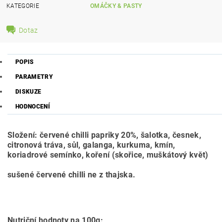
KATEGORIE
OMÁČKY & PASTY
Dotaz
POPIS
PARAMETRY
DISKUZE
HODNOCENÍ
Složení: červené chilli papriky 20%, šalotka, česnek,
citronová tráva, sůl, galanga, kurkuma, kmín,
koriadrové semínko, koření (skořice, muškátový květ)
sušené červené chilli ne z thajska.
Nutriční hodnoty na 100g: