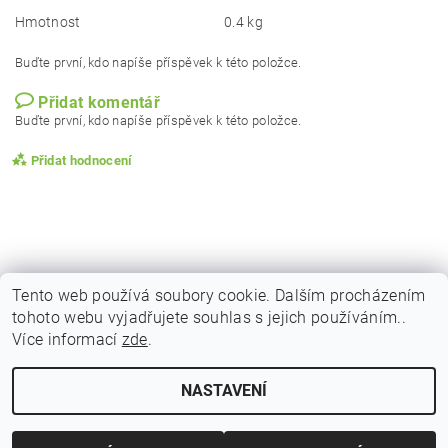
Hmotnost
0.4 kg
Buďte první, kdo napíše příspěvek k této položce.
Přidat komentář
Buďte první, kdo napíše příspěvek k této položce.
Přidat hodnocení
Tento web používá soubory cookie. Dalším procházením
tohoto webu vyjadřujete souhlas s jejich používáním..
|
|
|
Obchodní podmínky
Podmínky ochrany osobních
Vrácení zboží
Více informací
zde
.
|
|
Reklamační podmínky
Doprava a poštovné
Kontakty
NASTAVENÍ
Upravit nastavení cookies
2026 © Indicky Koreni, všechna práva vyhrazena