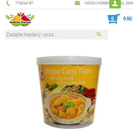
774324187
INDICKYKORENI@GMAIL.COM
0
0 Kč