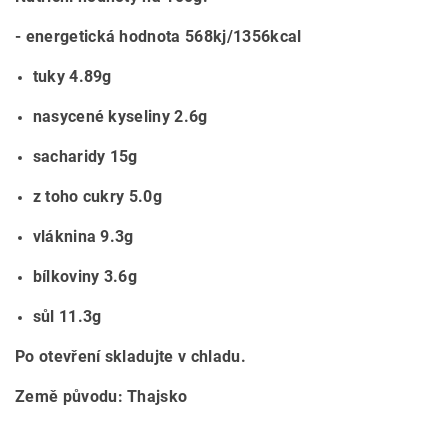
- energetická hodnota 568kj/1356kcal
tuky 4.89g
nasycené kyseliny 2.6g
sacharidy 15g
z toho cukry 5.0g
vláknina 9.3g
bílkoviny 3.6g
sůl 11.3g
Po otevření skladujte v chladu.
Země původu: Thajsko