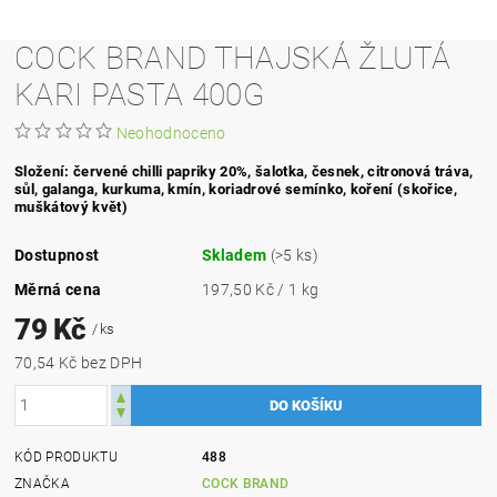
COCK BRAND THAJSKÁ ŽLUTÁ
KARI PASTA 400G
Neohodnoceno
Složení: červené chilli papriky 20%, šalotka, česnek, citronová tráva,
sůl, galanga, kurkuma, kmín, koriadrové semínko, koření (skořice,
muškátový květ)
Dostupnost
Skladem
(>5 ks)
Měrná cena
197,50 Kč / 1 kg
79 Kč
/ ks
70,54 Kč bez DPH
KÓD PRODUKTU
488
ZNAČKA
COCK BRAND