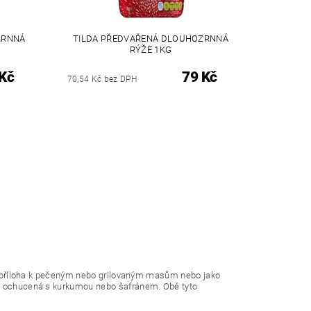
ZRNNÁ
TILDA PŘEDVAŘENÁ DLOUHOZRNNÁ
RÝŽE 1KG
Kč
79 Kč
70,54 Kč bez DPH
ako příloha k pečeným nebo grilovaným masům nebo jako
sto ochucená s kurkumou nebo šafránem. Obě tyto