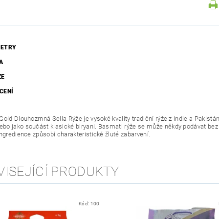
ETRY
A
ZE
CENÍ
Gold Dlouhozrnná Sella Rýže je vysoké kvality tradiční rýže z Indie a Pakist
o jako součást klasické biryani. Basmati rýže se může někdy podávat bez
ingredience způsobí charakteristické žluté zabarvení.
VISEJÍCÍ PRODUKTY
Kód:
100