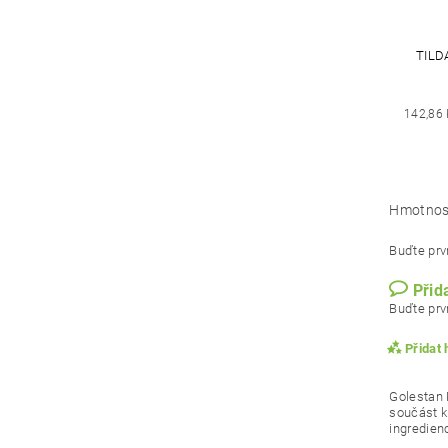
TILD
142,86
Hmotnos
Buďte prvn
Přid
Buďte prvn
Přidat
Golestan 
součást k
ingredien