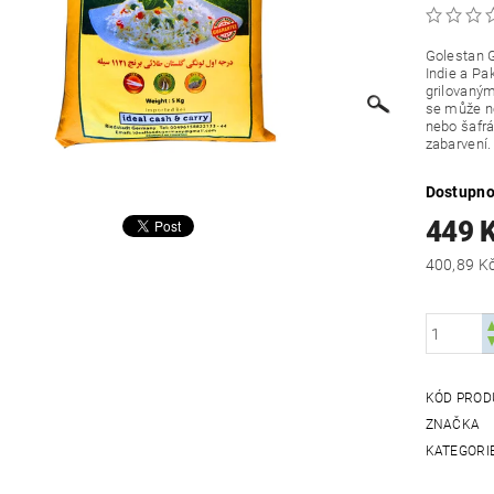
Golestan G
Indie a Pa
grilovaným
se může n
nebo šafrá
zabarvení.
Dostupno
449 
KÓD PROD
ZNAČKA
KATEGORI