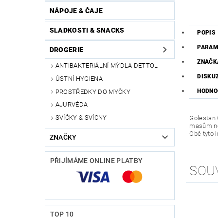
NÁPOJE & ČAJE
SLADKOSTI & SNACKS
POPIS
PARAM
DROGERIE
ZNAČK
ANTIBAKTERIÁLNÍ MÝDLA DETTOL
DISKU
ÚSTNÍ HYGIENA
HODNO
PROSTŘEDKY DO MYČKY
AJURVÉDA
SVÍČKY & SVÍCNY
Golestan 
masům neb
Obě tyto 
ZNAČKY
PŘIJÍMÁME ONLINE PLATBY
SOU
TOP 10