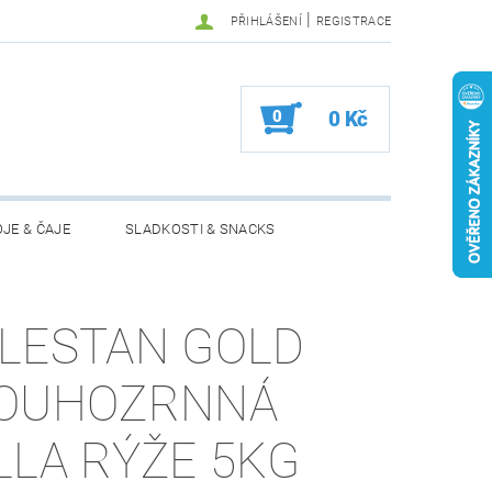
|
PŘIHLÁŠENÍ
REGISTRACE
0
0 Kč
JE & ČAJE
SLADKOSTI & SNACKS
MOŽNOSTI VRÁCENÍ ZBOŽÍ
LESTAN GOLD
OUHOZRNNÁ
LLA RÝŽE 5KG