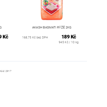
KG
AKASH BASMATI RÝŽĚ 2KG
9 Kč
189 Kč
168,75 Kč bez DPH
945 Kč / 10 kg
Kód:
2917