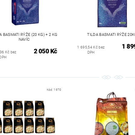
A BASMATI RÝŽE (20 KG) + 2 KG
TILDA BASMATI RÝŽE 20
NAVÍC
1 89
1 695,54 Kč bez
2 050 Kč
,36 Kč bez
DPH
DPH
Kód:
1970