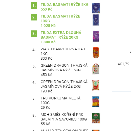
TILDA BASMATI RÝŽE 5KG
559 Kč
TILDA BASMATI RÝŽE
10KG
1 025 Kč
TILDA EXTRA DLOUHÁ
BASMATI RÝŽE 20KG
1 800 Kč
WAGH BAKRI ČERNÁ ČAJ
1KG
300 Kč
401,79 
GREEN DRAGON THAJSKÁ
JASMÍNOVÁ RÝŽE 5KG
450 Kč
GREEN DRAGON THAJSKÁ
JASMÍNOVÁ RÝŽE 2KG
190 Kč
TRS KURKUMA MLETÁ
100G
29 Kč
MDH SMĚS KOŘENÍ PRO
SALÁTY A SAVORIES 100G
55 Kč
AHMAD TEA CEYLON PURE