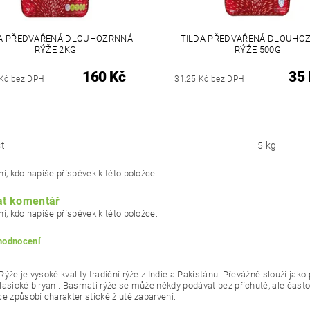
A PŘEDVAŘENÁ DLOUHOZRNNÁ
TILDA PŘEDVAŘENÁ DLOUHO
RÝŽE 2KG
RÝŽE 500G
160 Kč
35 
 Kč bez DPH
31,25 Kč bez DPH
t
5 kg
í, kdo napíše příspěvek k této položce.
at komentář
í, kdo napíše příspěvek k této položce.
 hodnocení
Rýže je vysoké kvality tradiční rýže z Indie a Pakistánu. Převážně slouží j
lasické biryani. Basmati rýže se může někdy podávat bez příchutě, ale ča
ce způsobí charakteristické žluté zabarvení.