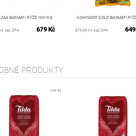
AZAA BASMATI RÝŽE 10X1KG
KOHINOOR GOLD BASMATI RÝŽE
679 Kč
649
Kč bez DPH
579,46 Kč bez DPH
OBNÉ PRODUKTY
Kód:
82