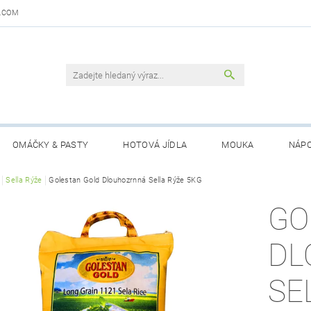
.COM
OMÁČKY & PASTY
HOTOVÁ JÍDLA
MOUKA
NÁPO
DAJŮ
Sella Rýže
Golestan Gold Dlouhozrnná Sella Rýže 5KG
OBCHODNÍ PODMÍNKY
KONTAKTY
GARANCE 
GO
DL
SE