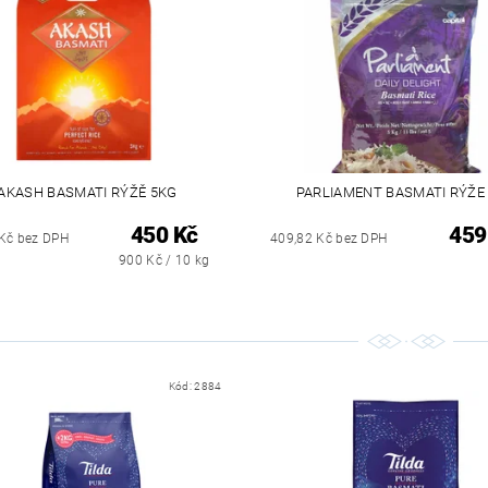
AKASH BASMATI RÝŽĚ 5KG
PARLIAMENT BASMATI RÝŽE
450 Kč
459
Kč bez DPH
409,82 Kč bez DPH
900 Kč / 10 kg
Kód:
2884