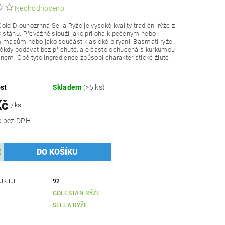
Neohodnoceno
old Dlouhozrnná Sella Rýže je vysoké kvality tradiční rýže z
kistánu. Převážně slouží jako příloha k pečeným nebo
 masům nebo jako součást klasické biryani. Basmati rýže
ěkdy podávat bez příchutě, ale často ochucená s kurkumou
nem. Obě tyto ingredience způsobí charakteristické žluté
st
Skladem
(>5 ks)
Kč
/ ks
400,89 Kč bez DPH
UKTU
92
GOLESTAN RÝŽE
E
SELLA RÝŽE