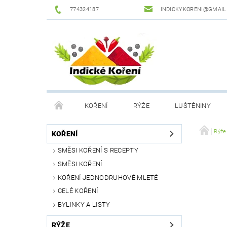
774324187
INDICKYKORENI@GMAIL
KOŘENÍ
RÝŽE
LUŠTĚNINY
DROGERIE
PODMÍNKY OCHRANY OSOBNÍCH Ú
Rýže
KOŘENÍ
SMĚSI KOŘENÍ S RECEPTY
SMĚSI KOŘENÍ
KOŘENÍ JEDNODRUHOVÉ MLETÉ
CELÉ KOŘENÍ
BYLINKY A LISTY
RÝŽE