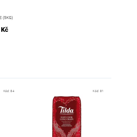
 (5KG)
 Kč
Kód:
84
Kód:
81