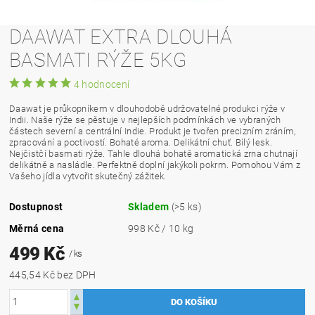
DAAWAT EXTRA DLOUHÁ
BASMATI RÝŽE 5KG
4 hodnocení
Daawat je průkopníkem v dlouhodobě udržovatelné produkci rýže v
Indii. Naše rýže se pěstuje v nejlepších podmínkách ve vybraných
částech severní a centrální Indie. Produkt je tvořen precizním zráním,
zpracování a poctivostí. Bohaté aroma. Delikátní chuť. Bílý lesk.
Nejčistčí basmati rýže. Tahle dlouhá bohatě aromatická zrna chutnají
delikátně a nasládle. Perfektně doplní jakýkoli pokrm. Pomohou Vám z
Vašeho jídla vytvořit skutečný zážitek.
Dostupnost
Skladem
(>5 ks)
Měrná cena
998 Kč / 10 kg
499 Kč
/ ks
445,54 Kč bez DPH