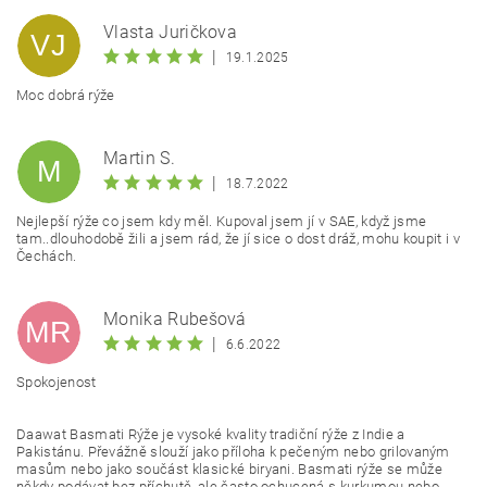
Vlasta Juričkova
VJ
|
19.1.2025
Moc dobrá rýže
Vložením hodnocení souhlasíte s
podmínkami ochrany
Martin S.
osobních údajů
M
|
18.7.2022
Nejlepší rýže co jsem kdy měl. Kupoval jsem jí v SAE, když jsme
tam..dlouhodobě žili a jsem rád, že jí sice o dost dráž, mohu koupit i v
Čechách.
Monika Rubešová
MR
|
6.6.2022
Spokojenost
Daawat Basmati Rýže je vysoké kvality tradiční rýže z Indie a
Pakistánu. Převážně slouží jako příloha k pečeným nebo grilovaným
masům nebo jako součást klasické biryani. Basmati rýže se může
někdy podávat bez příchutě, ale často ochucená s kurkumou nebo