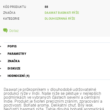
KÓD PRODUKTU
88
ZNAČKA
DAAWAT BASMATI RÝŽE
KATEGORIE
DLOUHOZRNNÁ RÝŽE
Dotaz
POPIS
PARAMETRY
ZNAČKA
DISKUZE
HODNOCENÍ (4)
Daawat je průkopníkem v dlouhodobě udržovatelné
produkci rýže v Indii. Naše rýže se pěstuje v nejlepších
podmínkách ve vybraných částech severní a centrální
Indie. Produkt je tvořen precizním zráním, zpracování a
poctivostí. Bohaté aroma. Delikátní chuť. Bílý lesk.
Nejčistčí basmati rýže. Tahle dlouhá bohatě aromatická