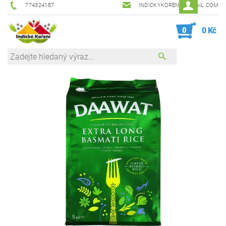
774324187
INDICKYKORENI@GMAIL.COM
0
0 Kč