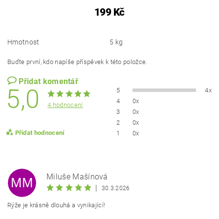
199 Kč
Hmotnost
5 kg
Buďte první, kdo napíše příspěvek k této položce.
Přidat komentář
5,0
5
4x
4
0x
4 hodnocení
3
0x
2
0x
Přidat hodnocení
1
0x
Miluše Mašínová
MM
|
30.3.2026
Rýže je krásně dlouhá a vynikající!