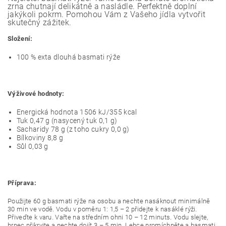
zrna chutnají delikátně a nasládle. Perfektně doplní
jakýkoli pokrm. Pomohou Vám z Vašeho jídla vytvořit
skutečný zážitek.
Složení:
100 % exta dlouhá basmati rýže
Výživové hodnoty:
Energická hodnota 1506 kJ/355 kcal
Tuk 0,47 g (nasycený tuk 0,1 g)
Sacharidy 78 g (z toho cukry 0,0 g)
Bílkoviny 8,8 g
Sůl 0,03 g
Příprava:
Použijte 60 g basmati rýže na osobu a nechte nasáknout minimálně
30 min ve vodě. Vodu v poměru 1: 1,5 – 2 přidejte k nasáklé rýži.
Přiveďte k varu. Vařte na středním ohni 10 – 12 minuts. Vodu slejte,
hrnec přikryjte a nechte dojít 3 – 5 min. Lehce promíchněte a basmati