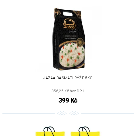
JAZAA BASMATI RÝŽE 5KG
356,25 Kč bez DPH
399 Kč