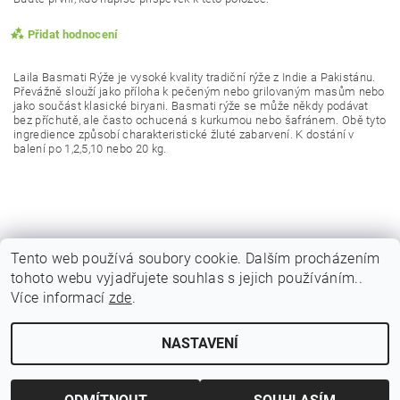
Přidat hodnocení
Laila Basmati Rýže je vysoké kvality tradiční rýže z Indie a Pakistánu.
Převážně slouží jako příloha k pečeným nebo grilovaným masům nebo
jako součást klasické biryani. Basmati rýže se může někdy podávat
bez příchutě, ale často ochucená s kurkumou nebo šafránem. Obě tyto
ingredience způsobí charakteristické žluté zabarvení.
K dostání v
balení po 1,2,5,10 nebo 20 kg.
Tento web používá soubory cookie. Dalším procházením
tohoto webu vyjadřujete souhlas s jejich používáním..
|
|
|
Obchodní podmínky
Podmínky ochrany osobních
Vrácení zboží
Více informací
zde
.
|
|
Reklamační podmínky
Doprava a poštovné
Kontakty
Vložením hodnocení souhlasíte s
podmínkami ochrany
osobních údajů
NASTAVENÍ
Upravit nastavení cookies
2026 © Indicky Koreni, všechna práva vyhrazena
Vytvořil Shoptet