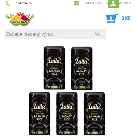
774324187
INDICKYKORENI@GMAIL.COM
0
0 Kč