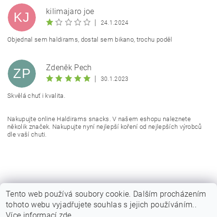
kilimajaro joe
KJ
|
24.1.2024
Objednal sem haldirams, dostal sem bikano, trochu poděl
Zdeněk Pech
ZP
|
30.1.2023
Skvělá chuť i kvalita.
Vložením hodnocení souhlasíte s
podmínkami ochrany
Nakupujte online Haldirams snacks. V našem eshopu naleznete
osobních údajů
několik značek. Nakupujte nyní nejlepší koření od nejlepších výrobců
dle vaší chuti.
Tento web používá soubory cookie. Dalším procházením
tohoto webu vyjadřujete souhlas s jejich používáním..
|
|
|
Obchodní podmínky
Podmínky ochrany osobních
Vrácení zboží
Více informací
zde
.