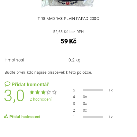
TRS MADRAS PLAIN PAPAD 200G
52,68 Kč bez DPH
59 Kč
Hmotnost
0.2 kg
Buďte první, kdo napíše příspěvek k této položce.
Přidat komentář
3,0
5
1x
4
0x
2 hodnocení
3
0x
2
0x
Přidat hodnocení
1
1x