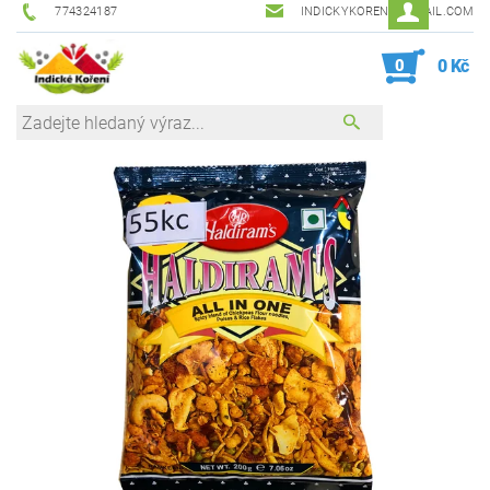
774324187
INDICKYKORENI@GMAIL.COM
0
0 Kč