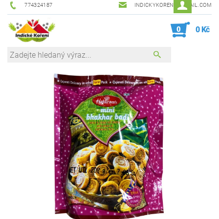
774324187
INDICKYKORENI@GMAIL.COM
0
0 Kč