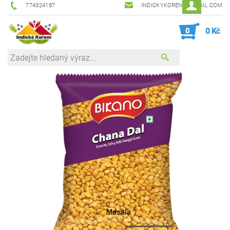
774324187
INDICKYKORENI@GMAIL.COM
0
0 Kč