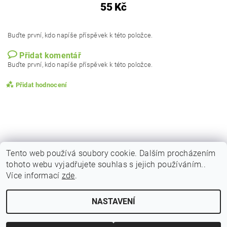
55 Kč
Buďte první, kdo napíše příspěvek k této položce.
Přidat komentář
Buďte první, kdo napíše příspěvek k této položce.
Přidat hodnocení
Tento web používá soubory cookie. Dalším procházením
tohoto webu vyjadřujete souhlas s jejich používáním..
|
|
|
Obchodní podmínky
Podmínky ochrany osobních
Vrácení zboží
Více informací
zde
.
|
|
Reklamační podmínky
Doprava a poštovné
Kontakty
NASTAVENÍ
Upravit nastavení cookies
2026 © Indicky Koreni, všechna práva vyhrazena