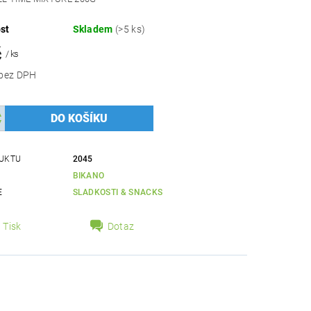
st
Skladem
(>5 ks)
č
/ ks
58,04 Kč bez DPH
UKTU
2045
BIKANO
E
SLADKOSTI & SNACKS
Tisk
Dotaz