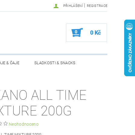
|
PŘIHLÁŠENÍ
REGISTRACE
0
0 Kč
JE & ČAJE
SLADKOSTI & SNACKS
MOŽNOSTI VRÁCENÍ ZBOŽÍ
KANO ALL TIME
XTURE 200G
Neohodnoceno
LL TIME MIXTURE 200G