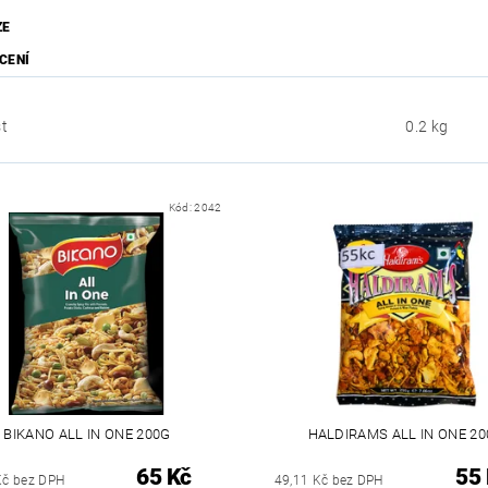
ZE
CENÍ
t
0.2 kg
Kód:
2042
BIKANO ALL IN ONE 200G
HALDIRAMS ALL IN ONE 2
65 Kč
55
Kč bez DPH
49,11 Kč bez DPH