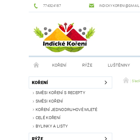
774324187
INDICKYKORENI@GMAIL
KOŘENÍ
RÝŽE
LUŠTĚNINY
DROGERIE
PODMÍNKY OCHRANY OSOBNÍCH Ú
Slad
KOŘENÍ
SMĚSI KOŘENÍ S RECEPTY
SMĚSI KOŘENÍ
KOŘENÍ JEDNODRUHOVÉ MLETÉ
CELÉ KOŘENÍ
BYLINKY A LISTY
RÝŽE