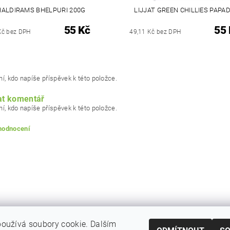
HALDIRAMS BHELPURI 200G
LIJJAT GREEN CHILLIES PAPA
55 Kč
55 
Kč bez DPH
49,11 Kč bez DPH
í, kdo napíše příspěvek k této položce.
at komentář
í, kdo napíše příspěvek k této položce.
 hodnocení
oužívá soubory cookie. Dalším