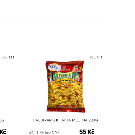
Kód:
333
Kód:
343
00G
HALDIRAMS KHATTA MEETHA 200G
 Kč
55 Kč
49,11 Kč bez DPH