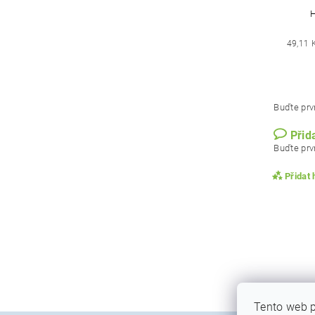
49,11 
Buďte prvn
Přid
Buďte prvn
Přidat
Tento web p