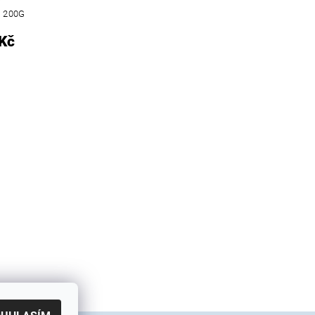
D 200G
Kč