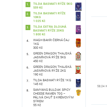
TILDA BASMATI RÝŽE 5KG
559 Kč
TILDA BASMATI RÝŽE
10KG
1 025 Kč
TILDA EXTRA DLOUHÁ
BASMATI RÝŽE 20KG
1 800 Kč
WAGH BAKRI ČERNÁ ČAJ
1KG
300 Kč
GREEN DRAGON THAJSKÁ
JASMÍNOVÁ RÝŽE 5KG
450 Kč
GREEN DRAGON THAJSKÁ
JASMÍNOVÁ RÝŽE 2KG
190 Kč
TILDA BASMATI RÝŽE 1KG
145 Kč
58,04 
SAMYANG BULDAK SPICY
CHEESE RAMEN 70G –
PÁLIVÁ CHUŤ S KRÉMOVÝM
SÝREM
55 Kč