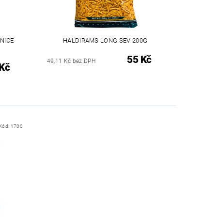
NICE
HALDIRAMS LONG SEV 200G
55 Kč
49,11 Kč bez DPH
Kč
Kód:
1700