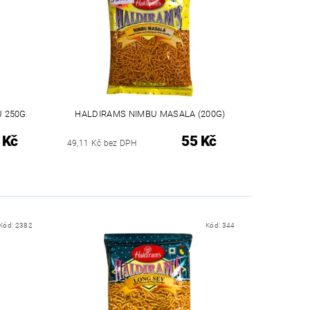
U 250G
HALDIRAMS NIMBU MASALA (200G)
 Kč
55 Kč
49,11 Kč bez DPH
Kód:
2382
Kód:
344