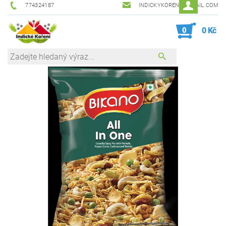
774324187
INDICKYKORENI@GMAIL.COM
0
0 Kč