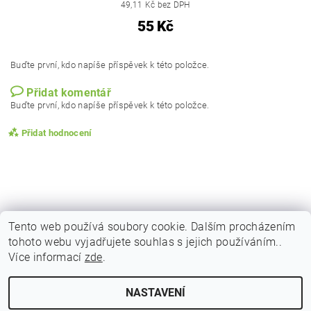
49,11 Kč bez DPH
55 Kč
Buďte první, kdo napíše příspěvek k této položce.
Přidat komentář
Buďte první, kdo napíše příspěvek k této položce.
Přidat hodnocení
Tento web používá soubory cookie. Dalším procházením
tohoto webu vyjadřujete souhlas s jejich používáním..
|
|
|
Obchodní podmínky
Podmínky ochrany osobních
Vrácení zboží
Více informací
zde
.
|
|
Reklamační podmínky
Doprava a poštovné
Kontakty
NASTAVENÍ
Upravit nastavení cookies