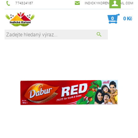
774324187
INDICKYKORENI@GMAIL.COM
0
0 Kč