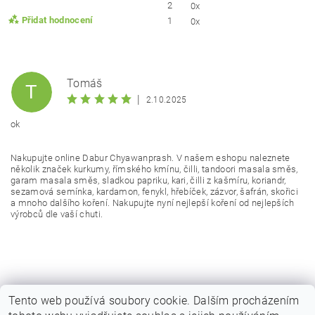
2
0x
Přidat hodnocení
1
0x
Tomáš
T
|
2.10.2025
ok
Nakupujte online Dabur Chyawanprash. V našem eshopu naleznete
několik značek kurkumy, římského kmínu, čilli, tandoori masala směs,
garam masala směs, sladkou papriku, kari, čilli z kašmíru, koriandr,
sezamová semínka, kardamon, fenykl, hřebíček, zázvor, šafrán, skořici
a mnoho dalšího koření. Nakupujte nyní nejlepší koření od nejlepších
výrobců dle vaší chuti.
Vložením hodnocení souhlasíte s
podmínkami ochrany
osobních údajů
Tento web používá soubory cookie. Dalším procházením