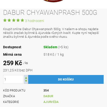
DABUR CHYAWANPRASH 500G
3 hodnocení
Koupit online Dabur Chyawanprash 500g. V našem e-shopu najdete
několik značek bylinné & Ajurvéda různých kvalit. Kupte nyní nejlepší
značku bylinné & Ajurvéda podle svého vkusu.
Dostupnost
Skladem
(>5 ks)
Měrná cena
518 Kč / 1 kg
259 Kč
/ ks
231,25 Kč bez DPH
KÓD PRODUKTU
354
ZNAČKA
DABUR
KATEGORIE
AJURVÉDA