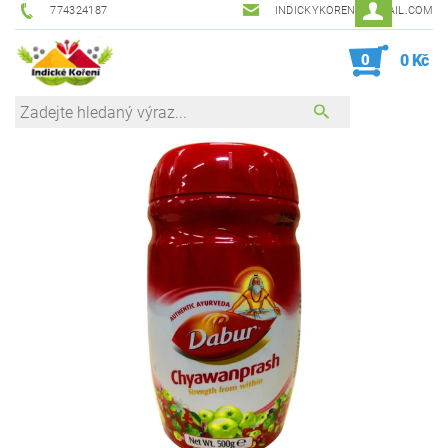
774324187
INDICKYKORENI@GMAIL.COM
0
0 Kč