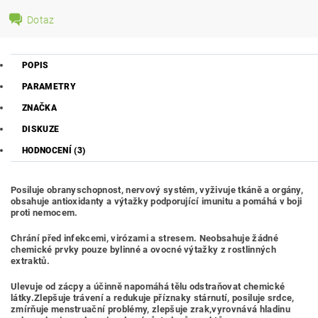
Dotaz
POPIS
PARAMETRY
ZNAČKA
DISKUZE
HODNOCENÍ (3)
Posiluje obranyschopnost, nervový systém, vyživuje tkáně a orgány,
obsahuje antioxidanty a výtažky podporující imunitu a pomáhá v boji
proti nemocem.
Chrání před infekcemi, virózami a stresem. Neobsahuje žádné
chemické prvky pouze bylinné a ovocné výtažky z rostlinných
extraktů.
Ulevuje od zácpy a účinně napomáhá tělu odstraňovat chemické
látky.Zlepšuje trávení a redukuje příznaky stárnutí, posiluje srdce,
zmírňuje menstruační problémy, zlepšuje zrak,vyrovnává hladinu