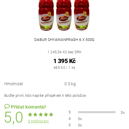
DABUR CHYAWANPRASH 6 X 500G
1 245,54 Kč bez DPH
1 395 Kč
465 Kč / 1 ks
Hmotnost
0.5 kg
Buďte první, kdo napíše příspěvek k této položce.
Přidat komentář
5,0
5
3x
4
0x
3 hodnocení
3
0x