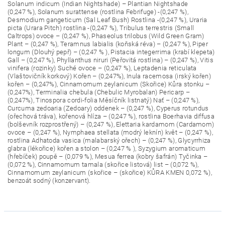
Solanum indicum (Indian Nightshade) – Plantian Nightshade
(0,247 %), Solanum surattense (rostlina Febrifuge) -(0,247 %),
Desmodium gangeticum (Sal Leaf Bush) Rostlina -(0,247 %), Uraria
picta (Urara Pitch) rostlina -(0,247 %), Tribulus terrestris (Small
Caltrops) ovoce – (0,247 %), Phaseolus trilobus (Wild Green Gram)
Plant – (0,247 %), Teramnus labialis (koňská réva) – (0,247 %), Piper
longum (Dlouhý pepř) – (0,247 % ), Pistacia integerrima (krabí klepeta)
Gall – (0,247 %), Phyllanthus niruri (Peřovitá rostlina) – (0,247 %), Vitis
vinifera (rozinky) Suché ovoce – (0,247 %), Leptadenia reticulata
(Vlaštovičník korkový) Kořen – (0,247%), Inula racemosa (irský kořen)
kořen – (0,247%), Cinnamomum zeylanicum (Skořice) Kůra stonku –
(0,247%), Terminalia chebula (Chebulic Myrobalan) Pericarp –
(0,247%), Tinospora cordi-folia Měsíčník listnatý) Nať – (0,247 %),
Curcuma zedoaria (Zedoary) oddenek – (0,247 %), Cyperus rotundus
(ořechová tráva), kořenová hlíza – (0,247 %), rostlina Boerhavia diffusa
(bolševník rozprostřený) – (0,247 %), Elettaria kardamom (Cardamom)
ovoce – (0,247 %), Nymphaea stellata (modrý leknín) květ – (0,247 %),
rostlina Adhatoda vasica (malabarský ořech) – (0,247 %), Glycyrrhiza
glabra (lékořice) kořen a stolon – (0,247 % ), Syzygium aromaticum
(hřebíček) poupě – (0,079 %), Mesua ferrea (kobry šafrán) Tyčinka –
(0,072 %), Cinnamomum tamala (skořice listová) list – (0,072 %),
Cinnamomum zeylanicum (skořice – (skořice) KŮRA KMEN 0,072 %),
benzoát sodný (konzervant).