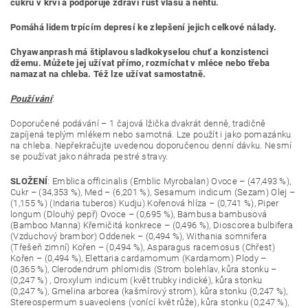
cukru v krvi a podporuje zdraví růst vlasů a nehtů.
Pomáhá lidem trpícím depresí ke zlepšení jejich celkové nálady.
Chyawanprash má štiplavou sladkokyselou chuť a konzistenci
džemu. Můžete jej užívat přímo, rozmíchat v mléce nebo třeba
namazat na chleba. Též lze užívat samostatně.
Používání
:
Doporučené podávání – 1 čajová lžička dvakrát denně, tradičně
zapíjená teplým mlékem nebo samotná. Lze použít i jako pomazánku
na chleba. Nepřekračujte uvedenou doporučenou denní dávku. Nesmí
se používat jako náhrada pestré stravy.
SLOŽENÍ
: Emblica officinalis (Emblic Myrobalan) Ovoce – (47,493 %),
Cukr – (34,353 %), Med – (6,201 %), Sesamum indicum (Sezam) Olej –
(1,155 %) (Indaria tuberos) Kudju) Kořenová hlíza – (0,741 %), Piper
longum (Dlouhý pepř) Ovoce – (0,695 %), Bambusa bambusová
(Bamboo Manna) Křemičitá konkrece – (0,496 %), Dioscorea bulbifera
(Vzduchový brambor) Oddenek – (0,494 %), Withania somnifera
(Třešeň zimní) Kořen – (0,494 %), Asparagus racemosus (Chřest)
Kořen – (0,494 %), Elettaria cardamomum (Kardamom) Plody –
(0,365 %), Clerodendrum phlomidis (Strom bolehlav, kůra stonku –
(0,247 %) , Oroxylum indicum (květ trubky indické), kůra stonku
(0,247 %), Gmelina arborea (kašmírový strom), kůra stonku (0,247 %),
Stereospermum suaveolens (vonící květ růže), kůra stonku (0,247 %),