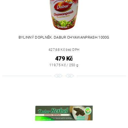
BYLINNÝ DOPLNĚK. DABUR CHYAWANPRASH 1000G
427,68 Kč bez DPH
479 Kč
119,75 Kč / 250 g