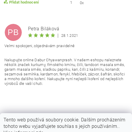
Přidat hodnocení
1
0x
Petra Biláková
PB
|
28.1.2021
Velmi spokojeni, objednávám pravidelně
Nakupujte online Dabur Chyawanprash. V našem eshopu naleznete
několik značek kurkumy, římského kmínu, čilli, tandoori masala směs,
garam masala směs, sladkou papriku, kari, čilli z kašmíru, koriandr,
sezamová semínka, kardamon, fenykl, hřebíček, zázvor, šafrán, skořici
a mnoho dalšího koření. Nakupujte nyní nejlepší koření od nejlepších
výrobců dle vaší chuti.
Vložením hodnocení souhlasíte s
podmínkami ochrany
osobních údajů
Tento web používá soubory cookie. Dalším procházením
tohoto webu vyjadřujete souhlas s jejich používáním..
|
|
|
Obchodní podmínky
Podmínky ochrany osobních
Vrácení zboží