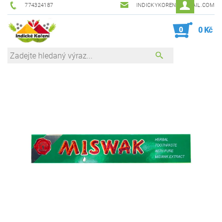
774324187
INDICKYKORENI@GMAIL.COM
0
0 Kč