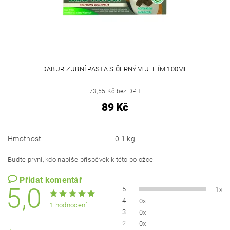
DABUR ZUBNÍ PASTA S ČERNÝM UHLÍM 100ML
73,55 Kč bez DPH
89 Kč
Hmotnost
0.1 kg
Buďte první, kdo napíše příspěvek k této položce.
Přidat komentář
5,0
5
1x
4
0x
1 hodnocení
3
0x
2
0x