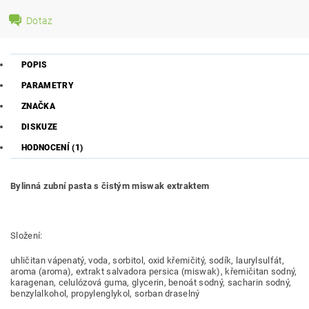
Dotaz
POPIS
PARAMETRY
ZNAČKA
DISKUZE
HODNOCENÍ (1)
Bylinná zubní pasta s čistým miswak extraktem
Složení:
uhličitan vápenatý, voda, sorbitol, oxid křemičitý, sodík, laurylsulfát,
aroma (aroma), extrakt salvadora persica (miswak), křemičitan sodný,
karagenan, celulózová guma, glycerin, benoát sodný, sacharin sodný,
benzylalkohol, propylenglykol, sorban draselný