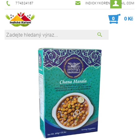
774324187
INDICKYKORENI@GMAIL.COM
0
0 Kč