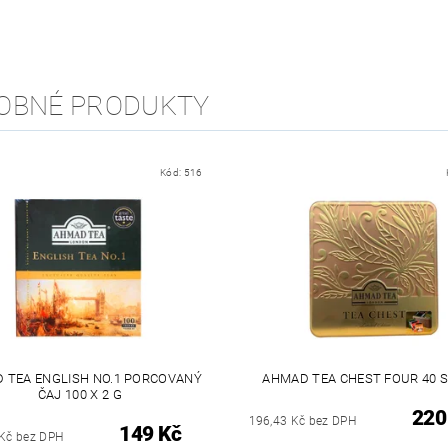
OBNÉ PRODUKTY
Kód:
516
 TEA ENGLISH NO.1 PORCOVANÝ
AHMAD TEA CHEST FOUR 40 
ČAJ 100 X 2 G
220
196,43 Kč bez DPH
149 Kč
 Kč bez DPH