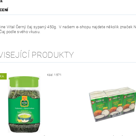
ZE
CENÍ
line
Vital Černý čaj sypaný 450g. V našem e-shopu najdete několik značek Ná
Čaj podle svého vkusu.
VISEJÍCÍ PRODUKTY
Kód:
1571
KA