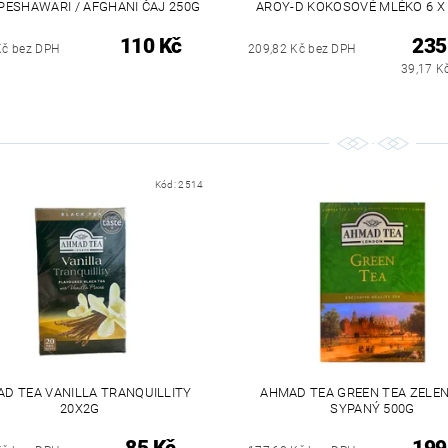
 PESHAWARI / AFGHANI ČAJ 250G
AROY-D KOKOSOVÉ MLÉKO 6 X
110 Kč
235
Kč bez DPH
209,82 Kč bez DPH
39,17 Kč
Kód:
2514
D TEA VANILLA TRANQUILLITY
AHMAD TEA GREEN TEA ZELEN
20X2G
SYPANÝ 500G
85 Kč
199