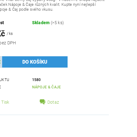
aček Nápoje & Čaje různých kvalit. Kupte nyní nejlepší
oje & Čaj podle svého vkusu.
st
Skladem
(>5 ks)
Kč
/ ks
98,21 Kč bez DPH
UKTU
1580
E
NÁPOJE & ČAJE
Tisk
Dotaz