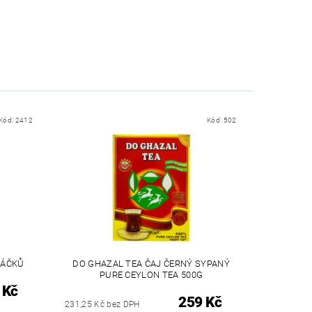
Kód:
2412
Kód:
502
SÁČKŮ
DO GHAZAL TEA ČAJ ČERNÝ SYPANÝ
PURE CEYLON TEA 500G
 Kč
259 Kč
231,25 Kč bez DPH