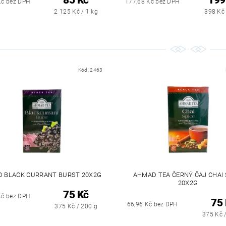
Kč bez DPH
177,68 Kč bez DPH
2 125 Kč / 1 kg
398 Kč 
Kód:
2463
 BLACK CURRANT BURST 20X2G
AHMAD TEA ČERNÝ ČAJ CHAI 
20X2G
75 Kč
Kč bez DPH
75
66,96 Kč bez DPH
375 Kč / 200 g
375 Kč 