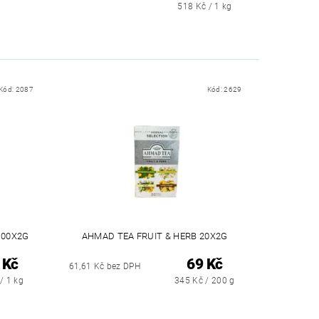
518 Kč / 1 kg
Kód:
2087
Kód:
2629
100X2G
AHMAD TEA FRUIT & HERB 20X2G
 Kč
69 Kč
61,61 Kč bez DPH
/ 1 kg
345 Kč / 200 g