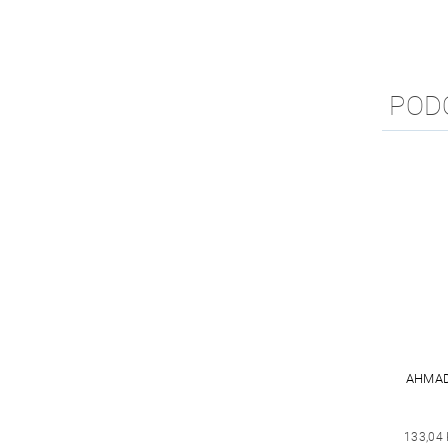
POD
AHMAD
133,04