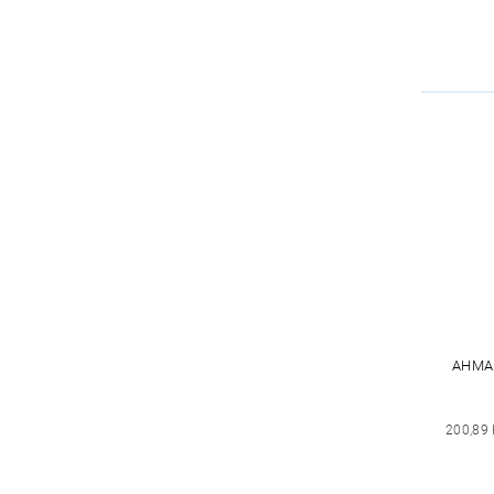
AHMA
200,89