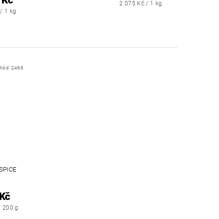
2 075 Kč / 1 kg
/ 1 kg
Kód:
2466
SPICE
 Kč
/ 200 g