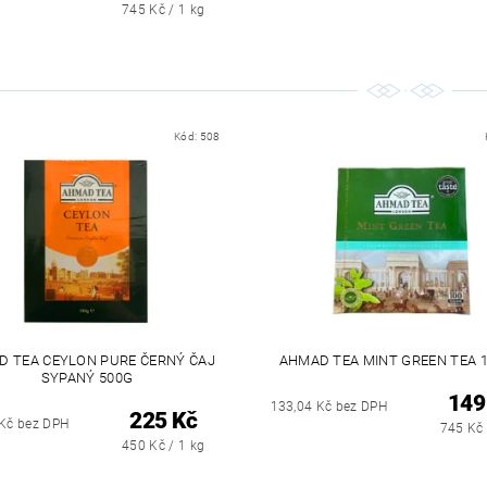
745 Kč / 1 kg
Kód:
508
D TEA CEYLON PURE ČERNÝ ČAJ
AHMAD TEA MINT GREEN TEA 
SYPANÝ 500G
149
133,04 Kč bez DPH
225 Kč
 Kč bez DPH
745 Kč 
450 Kč / 1 kg