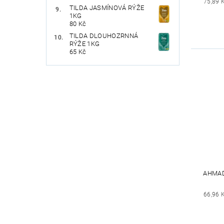
75,89 
TILDA JASMÍNOVÁ RÝŽE
1KG
80 Kč
TILDA DLOUHOZRNNÁ
RÝŽE 1KG
65 Kč
AHMAD
66,96 