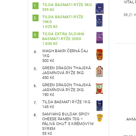
VITAL
TILDA BASMATI RÝŽE 5KG
559 Kč
98,21 
TILDA BASMATI RÝŽE
10KG
1 025 Kč
TILDA EXTRA DLOUHÁ
BASMATI RÝŽE 20KG
1 800 Kč
WAGH BAKRI ČERNÁ ČAJ
1KG
300 Kč
GREEN DRAGON THAJSKÁ
JASMÍNOVÁ RÝŽE 5KG
450 Kč
GREEN DRAGON THAJSKÁ
JASMÍNOVÁ RÝŽE 2KG
190 Kč
TILDA BASMATI RÝŽE 1KG
145 Kč
SAMYANG BULDAK SPICY
CHEESE RAMEN 70G –
AHMA
PÁLIVÁ CHUŤ S KRÉMOVÝM
SÝREM
55 Kč