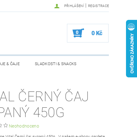
|
PŘIHLÁŠENÍ
REGISTRACE
0
0 Kč
JE & ČAJE
SLADKOSTI & SNACKS
MOŽNOSTI VRÁCENÍ ZBOŽÍ
TAL ČERNÝ ČAJ
PANÝ 450G
Neohodnoceno
ine
Vital Černý čaj sypaný 450g. V našem e-shopu najdete