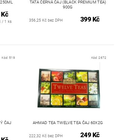
 250ML
TATA ČERNÁ ČAJ (BLACK PREMIUM TEA)
900G
 Kč
399 Kč
356,25 Kč bez DPH
 / 1 ks
Kód:
519
Kód:
2672
Ý ČAJ
AHMAD TEA TWELVE TEA ČAJ 60X2G
249 Kč
222,32 Kč bez DPH
 Kč