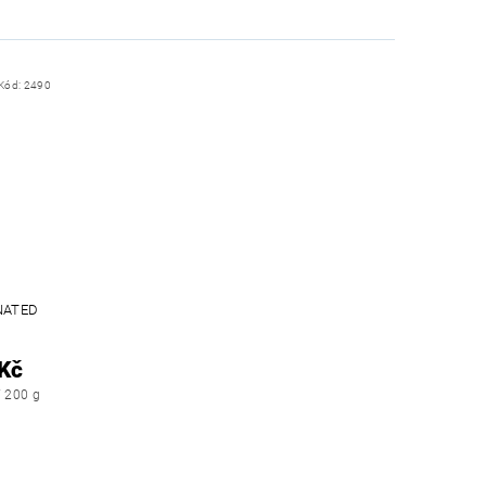
Kód:
2490
NATED
Kč
/ 200 g