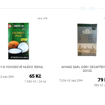
Kód:
478
Y-D KOKOSOVÉ MLÉKO 500ML
AHMAD EARL GREY DECAFFEI
20X2G
65 Kč
Kč bez DPH
79 
70,54 Kč bez DPH
1 560 Kč / 24 ks
395 Kč 