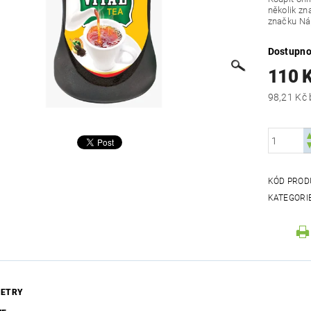
několik zn
značku Náp
Dostupno
110 
KÓD PROD
KATEGORI
ETRY