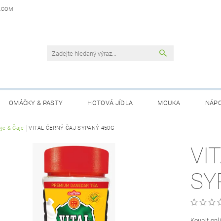
.COM
OMÁČKY & PASTY
HOTOVÁ JÍDLA
MOUKA
NÁPO
DAJŮ
je & Čaje
VITAL ČERNÝ ČAJ SYPANÝ 450G
OBCHODNÍ PODMÍNKY
KONTAKTY
GARANCE 
VI
SY
Koupit onl