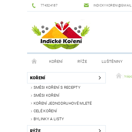
774324187
INDICKYKORENI@GMAIL
KOŘENÍ
RÝŽE
LUŠTĚNINY
DROGERIE
PODMÍNKY OCHRANY OSOBNÍCH Ú
Nápo
KOŘENÍ
SMĚSI KOŘENÍ S RECEPTY
SMĚSI KOŘENÍ
KOŘENÍ JEDNODRUHOVÉ MLETÉ
CELÉ KOŘENÍ
BYLINKY A LISTY
RÝŽE