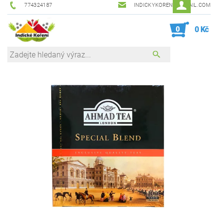
774324187
INDICKYKORENI@GMAIL.COM
0
0 Kč