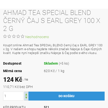
AHMAD TEA SPECIAL BLEND
ČERNÝ ČAJ S EARL GREY 100 X
2 G
Neohodnoceno
Koupit online Ahmad Tea SPECIAL BLEND černý čaj s EARL GREY 100
x 2g. V našem e-shopu najdete několik značek Nápoje & Čaje různých
kvalit. Kupte nyní nejlepší značku Nápoje & Čaj podle svého vkusu.
Dostupnost
Skladem
(>5 ks)
Měrná cena
620 Kč / 1 kg
124 Kč
/ ks
110,71 Kč bez DPH
KÓD PRODUKTU
521