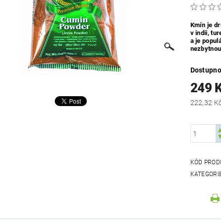
Kmín je dr
v indii, t
a je popul
nezbytnou 
Dostupno
249 
KÓD PROD
KATEGORI