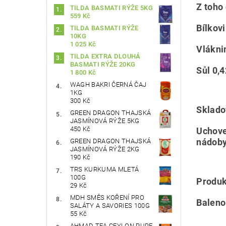
Z toho
TILDA BASMATI RÝŽE 5KG
559 Kč
Bílkov
TILDA BASMATI RÝŽE
10KG
1 025 Kč
Vlákni
TILDA EXTRA DLOUHÁ
BASMATI RÝŽE 20KG
Sůl 0,
1 800 Kč
WAGH BAKRI ČERNÁ ČAJ
1KG
300 Kč
Sklado
GREEN DRAGON THAJSKÁ
JASMÍNOVÁ RÝŽE 5KG
450 Kč
Uchove
nádoby
GREEN DRAGON THAJSKÁ
JASMÍNOVÁ RÝŽE 2KG
190 Kč
TRS KURKUMA MLETÁ
100G
Produk
29 Kč
MDH SMĚS KOŘENÍ PRO
Baleno
SALÁTY A SAVORIES 100G
55 Kč
AHMAD TEA CEYLON PURE