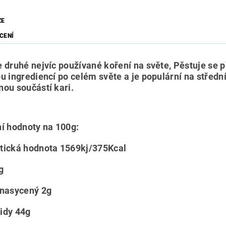
ZE
CENÍ
 druhé nejvíc používané koření na světe, Pěstuje se př
ou ingrediencí po celém světe a je populární na střed
nou součástí kari.
ní hodnoty na 100g:
tická hodnota 1569kj/375Kcal
g
 nasycený 2g
idy 44g