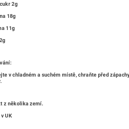
 cukr 2g
ina 18g
na 11g
42g
vání:
jte v chladném a suchém místě, chraňte před zápachy.
.
t z několika zemí.
 v UK