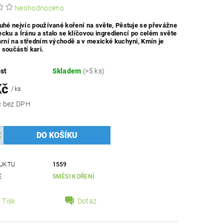
Neohodnoceno
uhé nejvíc používané koření na světe, Pěstuje se převážne
urecku a Íránu a stalo se klíčovou ingrediencí po celém světe
ární na středním východě a v mexické kuchyni, Kmín je
součástí kari.
st
Skladem
(>5 ks)
Kč
/ ks
222,32 Kč bez DPH
UKTU
1559
E
SMĚSI KOŘENÍ
Tisk
Dotaz