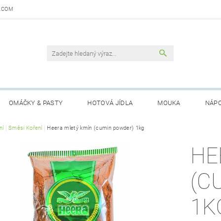
.COM
OMÁČKY & PASTY
HOTOVÁ JÍDLA
MOUKA
NÁPO
DAJŮ
ní
Směsi Koření
OBCHODNÍ PODMÍNKY
Heera mletý kmín (cumin powder) 1kg
KONTAKTY
GARANCE 
HE
(C
1K