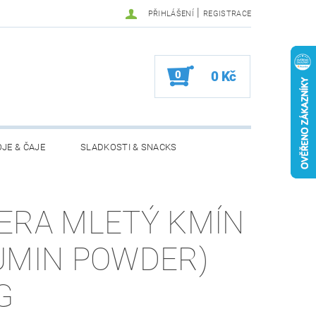
|
PŘIHLÁŠENÍ
REGISTRACE
0
0 Kč
JE & ČAJE
SLADKOSTI & SNACKS
MOŽNOSTI VRÁCENÍ ZBOŽÍ
ERA MLETÝ KMÍN
UMIN POWDER)
G