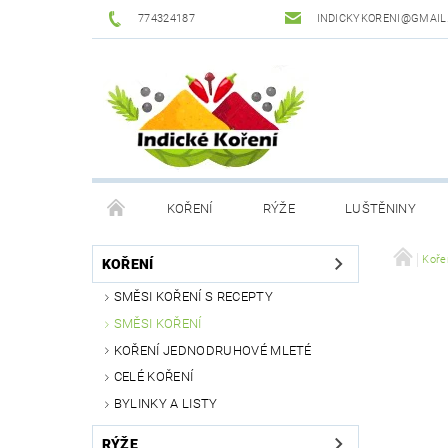
774324187
INDICKYKORENI@GMAIL
KOŘENÍ
RÝŽE
LUŠTĚNINY
DROGERIE
PODMÍNKY OCHRANY OSOBNÍCH Ú
Koře
KOŘENÍ
SMĚSI KOŘENÍ S RECEPTY
SMĚSI KOŘENÍ
KOŘENÍ JEDNODRUHOVÉ MLETÉ
CELÉ KOŘENÍ
BYLINKY A LISTY
RÝŽE