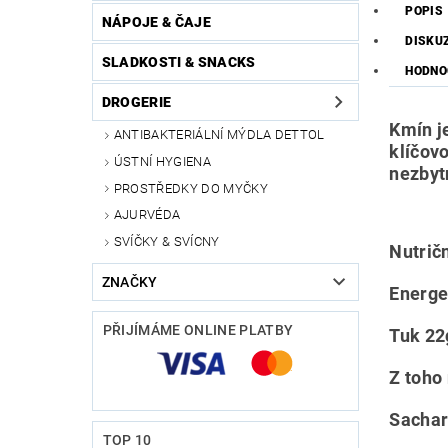
POPIS
NÁPOJE & ČAJE
DISKU
SLADKOSTI & SNACKS
HODNO
DROGERIE
Kmín je
ANTIBAKTERIÁLNÍ MÝDLA DETTOL
klíčov
ÚSTNÍ HYGIENA
nezbyt
PROSTŘEDKY DO MYČKY
AJURVÉDA
SVÍČKY & SVÍCNY
Nutrič
ZNAČKY
Energe
PŘIJÍMÁME ONLINE PLATBY
Tuk 22
Z toho
Sachar
TOP 10