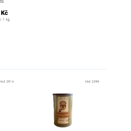
2G
 Kč
/ 1 kg
Kód:
2914
Kód:
2096