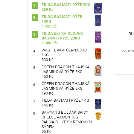
TILDA BASMATI RÝŽE 5KG
559 Kč
TILDA BASMATI RÝŽE
10KG
1 025 Kč
TILDA EXTRA DLOUHÁ
RU
BASMATI RÝŽE 20KG
1 800 Kč
WAGH BAKRI ČERNÁ ČAJ
22,32 
1KG
300 Kč
GREEN DRAGON THAJSKÁ
JASMÍNOVÁ RÝŽE 5KG
450 Kč
GREEN DRAGON THAJSKÁ
JASMÍNOVÁ RÝŽE 2KG
190 Kč
TILDA BASMATI RÝŽE 1KG
145 Kč
SAMYANG BULDAK SPICY
CHEESE RAMEN 70G –
PÁLIVÁ CHUŤ S KRÉMOVÝM
SÝREM
55 Kč