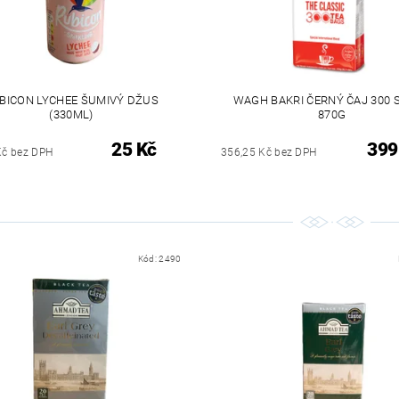
BICON LYCHEE ŠUMIVÝ DŽUS
WAGH BAKRI ČERNÝ ČAJ 300 
(330ML)
870G
25 Kč
399
Kč bez DPH
356,25 Kč bez DPH
Kód:
2490