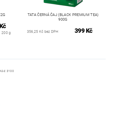
X2G
TATA ČERNÁ ČAJ (BLACK PREMIUM TEA)
900G
 Kč
399 Kč
356,25 Kč bez DPH
/ 200 g
Kód:
3100