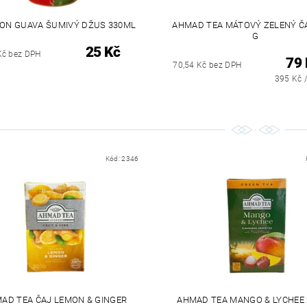
ON GUAVA ŠUMIVÝ DŽUS 330ML
AHMAD TEA MÁTOVÝ ZELENÝ Č
G
25 Kč
Kč bez DPH
79 
70,54 Kč bez DPH
395 Kč 
Kód:
2346
AD TEA ČAJ LEMON & GINGER
AHMAD TEA MANGO & LYCHEE