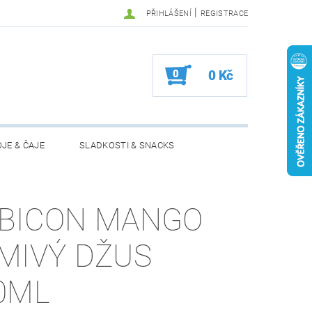
|
PŘIHLÁŠENÍ
REGISTRACE
0
0 Kč
JE & ČAJE
SLADKOSTI & SNACKS
MOŽNOSTI VRÁCENÍ ZBOŽÍ
BICON MANGO
MIVÝ DŽUS
0ML