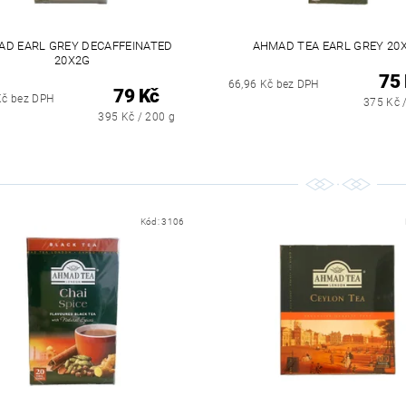
D EARL GREY DECAFFEINATED
AHMAD TEA EARL GREY 20
20X2G
75
66,96 Kč bez DPH
79 Kč
Kč bez DPH
375 Kč 
395 Kč / 200 g
Kód:
3106