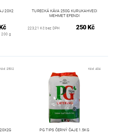
AJ 20X2
TURECKÁ KÁVA 250G KURUKAHVECI
MEHMET EFENDI
Kč
250 Kč
223,21 Kč bez DPH
/ 200 g
Kód:
2502
Kód:
404
 20X2G
PG TIPS ČERNÝ ČAJE 1.5KG