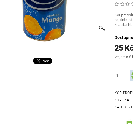
Koupit on
najdete ně
značku Ná
Dostupno
25 K
KÓD PROD
ZNAČKA
KATEGORI