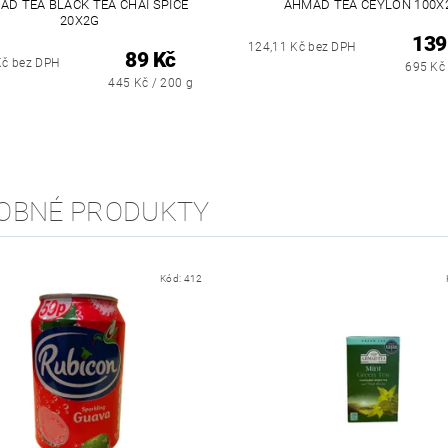
AD TEA BLACK TEA CHAI SPICE
AHMAD TEA CEYLON 100X
20X2G
139
124,11 Kč bez DPH
89 Kč
Kč bez DPH
695 Kč 
445 Kč / 200 g
OBNÉ PRODUKTY
Kód:
412