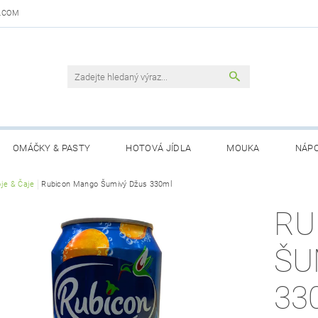
.COM
OMÁČKY & PASTY
HOTOVÁ JÍDLA
MOUKA
NÁPO
DAJŮ
je & Čaje
Rubicon Mango Šumivý Džus 330ml
OBCHODNÍ PODMÍNKY
KONTAKTY
GARANCE 
RU
ŠU
33