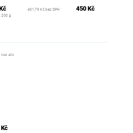
Kč
450 Kč
401,79 Kč bez DPH
/ 200 g
Kód:
402
 Kč