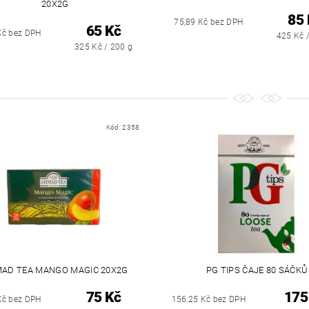
20X2G
85 
75,89 Kč bez DPH
65 Kč
Kč bez DPH
425 Kč 
325 Kč / 200 g
Kód:
2358
AD TEA MANGO MAGIC 20X2G
PG TIPS ČAJE 80 SÁČKŮ
75 Kč
175
Kč bez DPH
156,25 Kč bez DPH