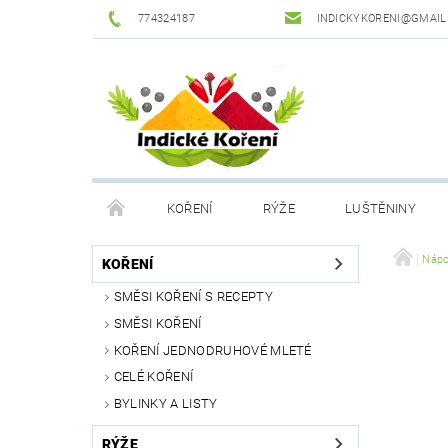
774324187
INDICKYKORENI@GMAIL
KOŘENÍ
RÝŽE
LUŠTĚNINY
DROGERIE
PODMÍNKY OCHRANY OSOBNÍCH Ú
Nápo
KOŘENÍ
SMĚSI KOŘENÍ S RECEPTY
SMĚSI KOŘENÍ
KOŘENÍ JEDNODRUHOVÉ MLETÉ
CELÉ KOŘENÍ
BYLINKY A LISTY
RÝŽE