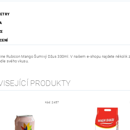
ETRY
A
ZE
CENÍ
line Rubicon Mango Šumivý Džus 330ml. V našem e-shopu najdete několik zn
dle svého vkusu.
VISEJÍCÍ PRODUKTY
Kód:
2457