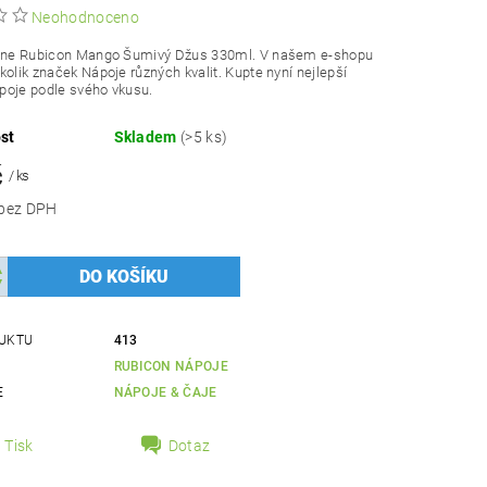
Neohodnoceno
line Rubicon Mango Šumivý Džus 330ml. V našem e-shopu
kolik značek Nápoje různých kvalit. Kupte nyní nejlepší
poje podle svého vkusu.
st
Skladem
(>5 ks)
č
/ ks
22,32 Kč bez DPH
UKTU
413
RUBICON NÁPOJE
E
NÁPOJE & ČAJE
Tisk
Dotaz