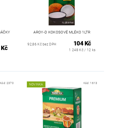
SÁČKY
AROY-D KOKOSOVÉ MLÉKO 1LTR
104 Kč
92,86 Kč bez DPH
 Kč
1 248 Kč / 12 ks
Kód:
2370
Kód:
1613
NOVINKA