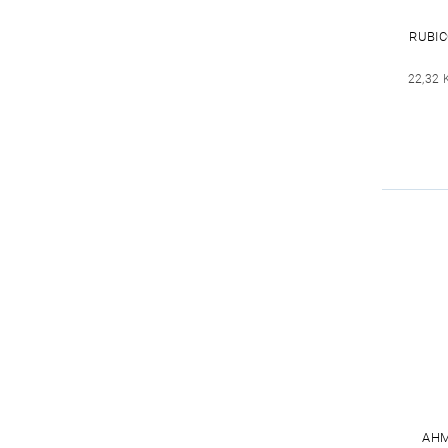
RUBIC
22,32 
AHM