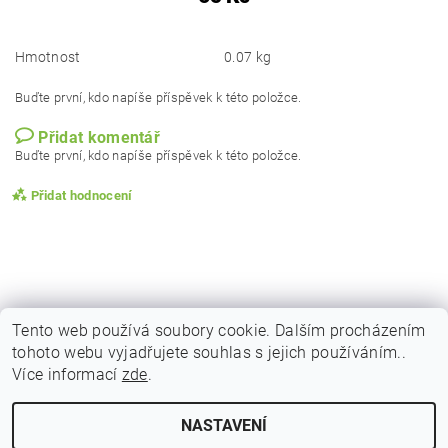
Hmotnost
0.07 kg
Buďte první, kdo napíše příspěvek k této položce.
Přidat komentář
Buďte první, kdo napíše příspěvek k této položce.
Přidat hodnocení
Tento web používá soubory cookie. Dalším procházením
tohoto webu vyjadřujete souhlas s jejich používáním..
|
|
|
Obchodní podmínky
Podmínky ochrany osobních
Vrácení zboží
Více informací
zde
.
|
|
Reklamační podmínky
Doprava a poštovné
Kontakty
NASTAVENÍ