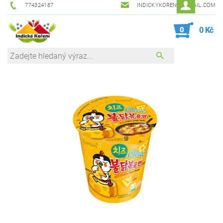
774324187
INDICKYKORENI@GMAIL.COM
0
0 Kč