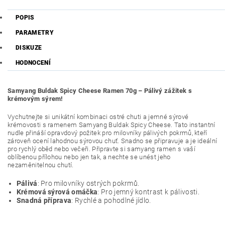
POPIS
PARAMETRY
DISKUZE
HODNOCENÍ
Samyang Buldak Spicy Cheese Ramen 70g – Pálivý zážitek s
krémovým sýrem!
Vychutnejte si unikátní kombinaci ostré chuti a jemné sýrové
krémovosti s ramenem Samyang Buldak Spicy Cheese. Tato instantní
nudle přináší opravdový požitek pro milovníky pálivých pokrmů, kteří
zároveň ocení lahodnou sýrovou chuť. Snadno se připravuje a je ideální
pro rychlý oběd nebo večeři. Připravte si samyang ramen s vaší
oblíbenou přílohou nebo jen tak, a nechte se unést jeho
nezaměnitelnou chutí.
Pálivá
: Pro milovníky ostrých pokrmů.
Krémová sýrová omáčka
: Pro jemný kontrast k pálivosti.
Snadná příprava
: Rychlé a pohodlné jídlo.