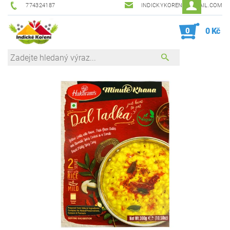
774324187
INDICKYKORENI@GMAIL.COM
0
0 Kč